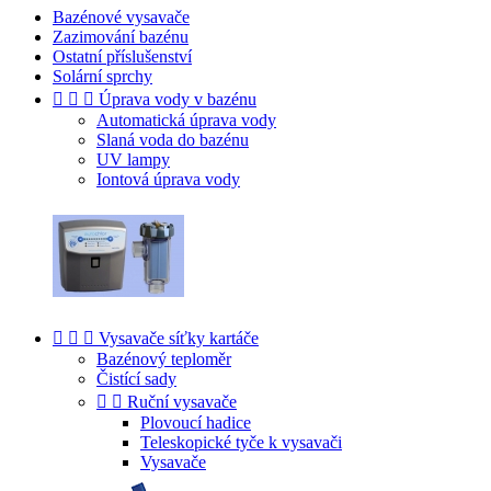
Bazénové vysavače
Zazimování bazénu
Ostatní příslušenství
Solární sprchy



Úprava vody v bazénu
Automatická úprava vody
Slaná voda do bazénu
UV lampy
Iontová úprava vody



Vysavače síťky kartáče
Bazénový teploměr
Čistící sady


Ruční vysavače
Plovoucí hadice
Teleskopické tyče k vysavači
Vysavače