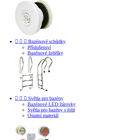



Bazénové schůdky
Příslušensví
Bazénové žebříky



Světla pro bazény
Bazénové LED žárovky
Světla pro bazény s folií
Ostatní materiál