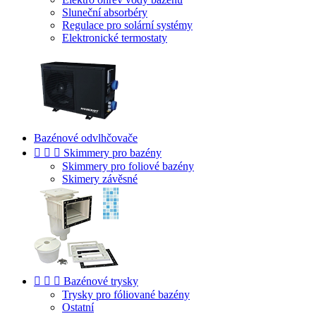
Sluneční absorbéry
Regulace pro solární systémy
Elektronické termostaty
Bazénové odvlhčovače



Skimmery pro bazény
Skimmery pro foliové bazény
Skimery závěsné



Bazénové trysky
Trysky pro fóliované bazény
Ostatní