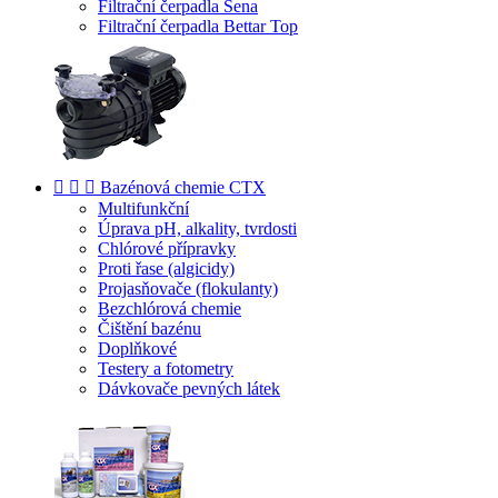
Filtrační čerpadla Sena
Filtrační čerpadla Bettar Top



Bazénová chemie CTX
Multifunkční
Úprava pH, alkality, tvrdosti
Chlórové přípravky
Proti řase (algicidy)
Projasňovače (flokulanty)
Bezchlórová chemie
Čištění bazénu
Doplňkové
Testery a fotometry
Dávkovače pevných látek