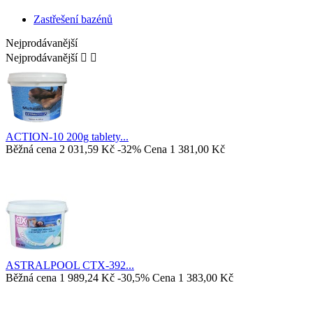
Zastřešení bazénů
Nejprodávanější
Nejprodávanější


ACTION-10 200g tablety...
Běžná cena
2 031,59 Kč
-32%
Cena
1 381,00 Kč
ASTRALPOOL CTX-392...
Běžná cena
1 989,24 Kč
-30,5%
Cena
1 383,00 Kč