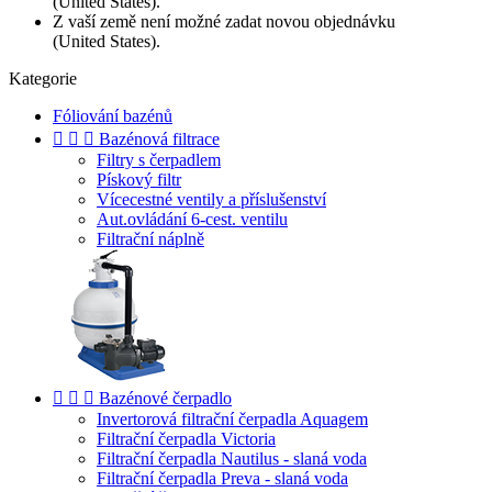
(United States).
Z vaší země není možné zadat novou objednávku
(United States).
Kategorie
Fóliování bazénů



Bazénová filtrace
Filtry s čerpadlem
Pískový filtr
Vícecestné ventily a příslušenství
Aut.ovládání 6-cest. ventilu
Filtrační náplně



Bazénové čerpadlo
Invertorová filtrační čerpadla Aquagem
Filtrační čerpadla Victoria
Filtrační čerpadla Nautilus - slaná voda
Filtrační čerpadla Preva - slaná voda