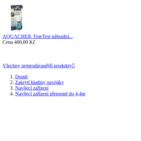
AQUACHEK TrueTest náhradní...
Cena
400,00 Kč
Všechny nejprodávanější produkty

Domů
Zakrytí hladiny navijáky
Navíjecí zařízení
Navíjecí zařízení přenosné do 4,4m