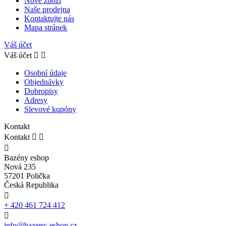
Nové zboží
Naše prodejna
Kontaktujte nás
Mapa stránek
Váš účet
Váš účet


Osobní údaje
Objednávky
Dobropisy
Adresy
Slevové kupóny
Kontakt
Kontakt



Bazény eshop
Nová 235
57201 Polička
Česká Republika

+ 420 461 724 412

info@bazeny-eshop.cz