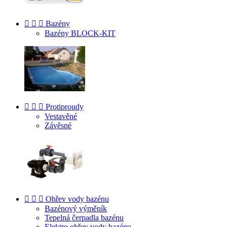



Bazény
Bazény BLOCK-KIT



Protiproudy
Vestavěné
Závěsné



Ohřev vody bazénu
Bazénový výměník
Tepelná čerpadla bazénu
Elektro ohřev vody bazénu