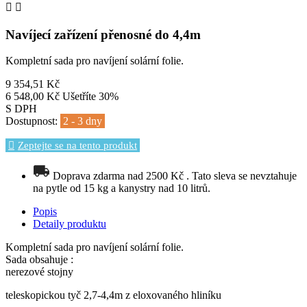


Navíjecí zařízení přenosné do 4,4m
Kompletní sada pro navíjení solární folie.
9 354,51 Kč
6 548,00 Kč
Ušetříte 30%
S DPH
Dostupnost:
2 - 3 dny
Zeptejte se na tento produkt
Doprava zdarma nad 2500 Kč . Tato sleva se nevztahuje
na pytle od 15 kg a kanystry nad 10 litrů.
Popis
Detaily produktu
Kompletní sada pro navíjení solární folie.
Sada obsahuje :
nerezové stojny
teleskopickou tyč 2,7-4,4m z eloxovaného hliníku