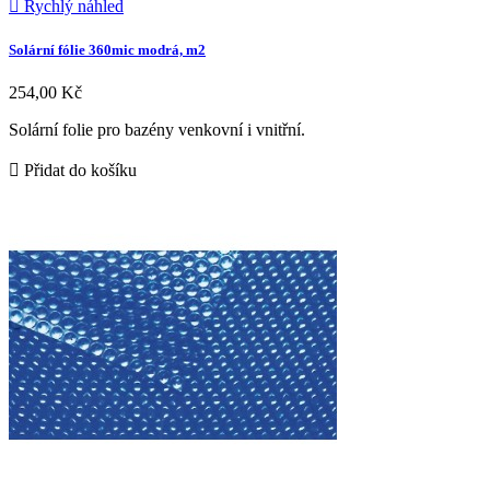

Rychlý náhled
Solární fólie 360mic modrá, m2
254,00 Kč
Solární folie pro bazény venkovní i vnitřní.

Přidat do košíku