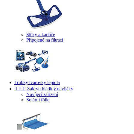
Síťky a kartáče
Připojené na filtraci
Trubky tvarovky lepidla



Zakrytí hladiny navijáky
Navíjecí zařízení
Solární fólie