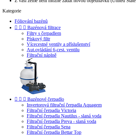
Z vaší země není možné zadat novou objednávku (United State
Kategorie
Fóliování bazénů



Bazénová filtrace
Filtry s čerpadlem
Pískový filtr
Vícecestné ventily a příslušenství
Aut.ovládání 6-cest. ventilu
Filtrační náplně



Bazénové čerpadlo
Invertorová filtrační čerpadla Aquagem
Filtrační čerpadla Victoria
Filtrační čerpadla Nautilus - slaná voda
Filtrační čerpadla Preva - slaná voda
Filtrační čerpadla Sena
Filtrační čerpadla Bettar Top