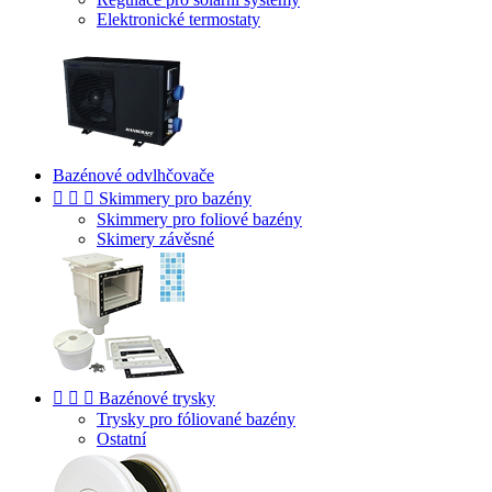
Elektronické termostaty
Bazénové odvlhčovače



Skimmery pro bazény
Skimmery pro foliové bazény
Skimery závěsné



Bazénové trysky
Trysky pro fóliované bazény
Ostatní