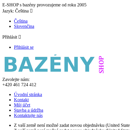
E-SHOP s bazény provozujeme od roku 2005
Jazyk:
Čeština

Čeština
Slovenčina
Přihlásit

Přihlásit se
Zavolejte nám:
+420 461 724 412
Úvodní stránka
Kontakt
Můj účet
Stavba a údržba
Kontaktujte nás
Z vaší země není možné zadat novou objednávku (United State