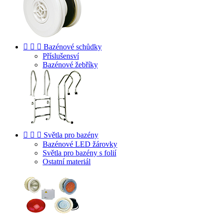



Bazénové schůdky
Příslušensví
Bazénové žebříky



Světla pro bazény
Bazénové LED žárovky
Světla pro bazény s folií
Ostatní materiál