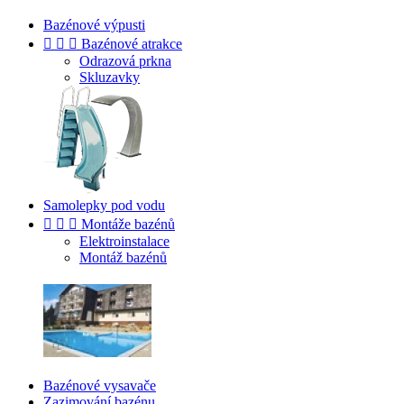
Bazénové výpusti



Bazénové atrakce
Odrazová prkna
Skluzavky
Samolepky pod vodu



Montáže bazénů
Elektroinstalace
Montáž bazénů
Bazénové vysavače
Zazimování bazénu