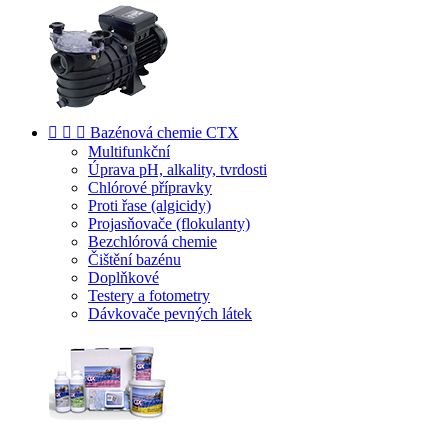



Bazénová chemie CTX
Multifunkční
Úprava pH, alkality, tvrdosti
Chlórové přípravky
Proti řase (algicidy)
Projasňovače (flokulanty)
Bezchlórová chemie
Čištění bazénu
Doplňkové
Testery a fotometry
Dávkovače pevných látek