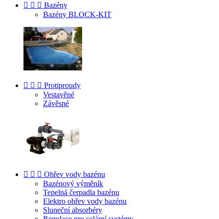



Bazény
Bazény BLOCK-KIT



Protiproudy
Vestavěné
Závěsné



Ohřev vody bazénu
Bazénový výměník
Tepelná čerpadla bazénu
Elektro ohřev vody bazénu
Sluneční absorbéry
Regulace pro solární systémy