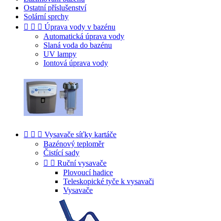
Ostatní příslušenství
Solární sprchy



Úprava vody v bazénu
Automatická úprava vody
Slaná voda do bazénu
UV lampy
Iontová úprava vody



Vysavače síťky kartáče
Bazénový teploměr
Čistící sady


Ruční vysavače
Plovoucí hadice
Teleskopické tyče k vysavači
Vysavače