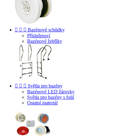



Bazénové schůdky
Příslušensví
Bazénové žebříky



Světla pro bazény
Bazénové LED žárovky
Světla pro bazény s folií
Ostatní materiál