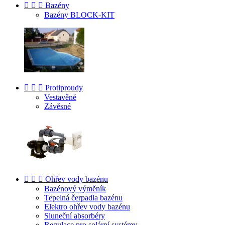



Bazény
Bazény BLOCK-KIT



Protiproudy
Vestavěné
Závěsné



Ohřev vody bazénu
Bazénový výměník
Tepelná čerpadla bazénu
Elektro ohřev vody bazénu
Sluneční absorbéry
Regulace pro solární systémy