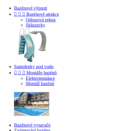
Bazénové výpusti



Bazénové atrakce
Odrazová prkna
Skluzavky
Samolepky pod vodu



Montáže bazénů
Elektroinstalace
Montáž bazénů
Bazénové vysavače
Zazimování bazénu