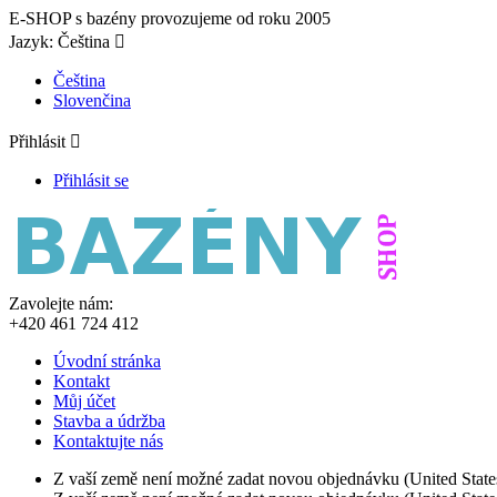
E-SHOP s bazény provozujeme od roku 2005
Jazyk:
Čeština

Čeština
Slovenčina
Přihlásit

Přihlásit se
Zavolejte nám:
+420 461 724 412
Úvodní stránka
Kontakt
Můj účet
Stavba a údržba
Kontaktujte nás
Z vaší země není možné zadat novou objednávku (United State