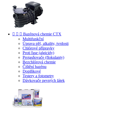



Bazénová chemie CTX
Multifunkční
Úprava pH, alkality, tvrdosti
Chlórové přípravky
Proti řase (algicidy)
Projasňovače (flokulanty)
Bezchlórová chemie
Čištění bazénu
Doplňkové
Testery a fotometry
Dávkovače pevných látek