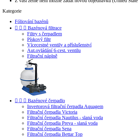
Z vaší země není možné zadat novou objednávku (United State
Kategorie
Fóliování bazénů



Bazénová filtrace
Filtry s čerpadlem
Pískový filtr
Vícecestné ventily a příslušenství
Aut.ovládání 6-cest. ventilu
Filtrační náplně



Bazénové čerpadlo
Invertorová filtrační čerpadla Aquagem
Filtrační čerpadla Victoria
Filtrační čerpadla Nautilus - slaná voda
Filtrační čerpadla Preva - slaná voda
Filtrační čerpadla Sena
Filtrační čerpadla Bettar Top