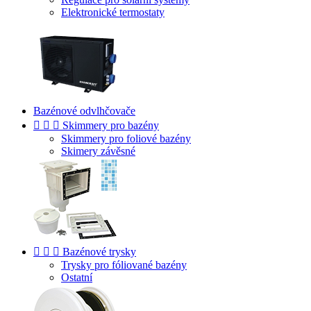
Elektronické termostaty
Bazénové odvlhčovače



Skimmery pro bazény
Skimmery pro foliové bazény
Skimery závěsné



Bazénové trysky
Trysky pro fóliované bazény
Ostatní