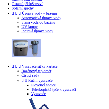
Ostatní příslušenství
Solární sprchy



Úprava vody v bazénu
Automatická úprava vody
Slaná voda do bazénu
UV lampy
Iontová úprava vody



Vysavače síťky kartáče
Bazénový teploměr
Čistící sady


Ruční vysavače
Plovoucí hadice
Teleskopické tyče k vysavači
Vysavače