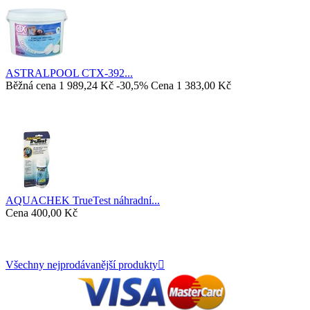
ASTRALPOOL CTX-392...
Běžná cena
1 989,24 Kč
-30,5%
Cena
1 383,00 Kč
AQUACHEK TrueTest náhradní...
Cena
400,00 Kč
Všechny nejprodávanější produkty
