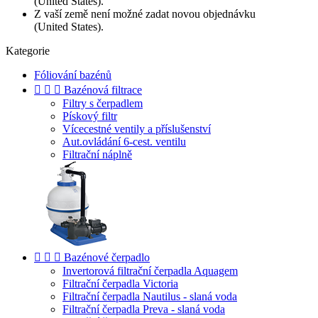
(United States).
Z vaší země není možné zadat novou objednávku
(United States).
Kategorie
Fóliování bazénů



Bazénová filtrace
Filtry s čerpadlem
Pískový filtr
Vícecestné ventily a příslušenství
Aut.ovládání 6-cest. ventilu
Filtrační náplně



Bazénové čerpadlo
Invertorová filtrační čerpadla Aquagem
Filtrační čerpadla Victoria
Filtrační čerpadla Nautilus - slaná voda
Filtrační čerpadla Preva - slaná voda