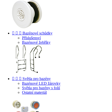



Bazénové schůdky
Příslušensví
Bazénové žebříky



Světla pro bazény
Bazénové LED žárovky
Světla pro bazény s folií
Ostatní materiál