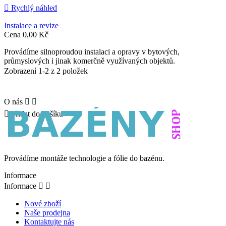

Rychlý náhled
Instalace a revize
Cena
0,00 Kč
Provádíme silnoproudou instalaci a opravy v bytových,
průmyslových i jinak komerčně využívaných objektů.
Zobrazení 1-2 z 2 položek
O nás



Přidat do košíku
Provádíme montáže technologie a fólie do bazénu.
Informace
Informace


Nové zboží
Naše prodejna
Kontaktujte nás