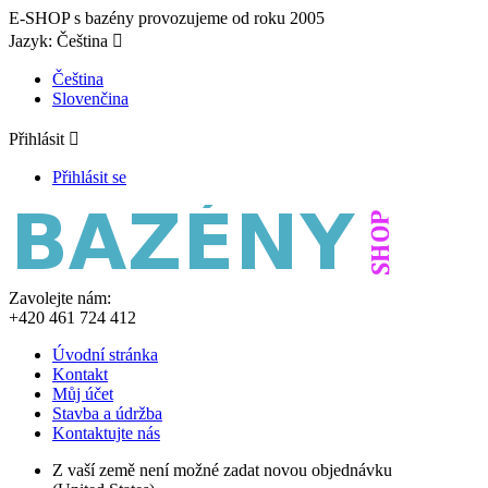
E-SHOP s bazény provozujeme od roku 2005
Jazyk:
Čeština

Čeština
Slovenčina
Přihlásit

Přihlásit se
Zavolejte nám:
+420 461 724 412
Úvodní stránka
Kontakt
Můj účet
Stavba a údržba
Kontaktujte nás
Z vaší země není možné zadat novou objednávku