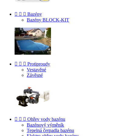



Bazény
Bazény BLOCK-KIT



Protiproudy
Vestavěné
Závěsné



Ohřev vody bazénu
Bazénový výměník
Tepelná čerpadla bazénu
Elektro ohřev vody bazénu