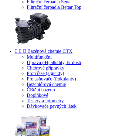
Filtrační čerpadla Sena
Filtrační čerpadla Bettar Top



Bazénová chemie CTX
Multifunkční
Úprava pH, alkality, tvrdosti
Chlórové přípravky
Proti řase (algicidy)
Projasňovače (flokulanty)
Bezchlórová chemie
Čištění bazénu
Doplňkové
Testery a fotometry
Dávkovače pevných látek