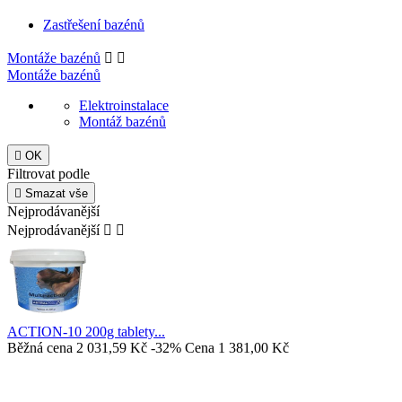
Zastřešení bazénů
Montáže bazénů


Montáže bazénů
Elektroinstalace
Montáž bazénů

OK
Filtrovat podle

Smazat vše
Nejprodávanější
Nejprodávanější


ACTION-10 200g tablety...
Běžná cena
2 031,59 Kč
-32%
Cena
1 381,00 Kč