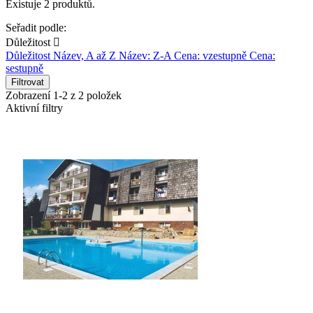
Existuje 2 produktů.
Seřadit podle:
Důležitost

Důležitost
Název, A až Z
Název: Z-A
Cena: vzestupně
Cena:
sestupně
Filtrovat
Zobrazení 1-2 z 2 položek
Aktivní filtry