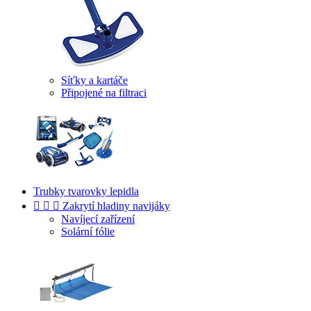
Síťky a kartáče
Připojené na filtraci
Trubky tvarovky lepidla



Zakrytí hladiny navijáky
Navíjecí zařízení
Solární fólie