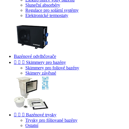
Sluneční absorbéry
Regulace pro solární systémy
Elektronické termostaty
Bazénové odvlhčovače



Skimmery pro bazény
Skimmery pro foliové bazény
Skimery závěsné



Bazénové trysky
Trysky pro fóliované bazény
Ostatní