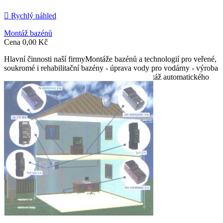

Rychlý náhled
Montáž bazénů
Cena
0,00 Kč
Hlavní činnosti naší firmyMontáže bazénů a technologií pro veřené,
soukromé i rehabilitační bazény - úprava vody pro vodárny - výroba
a montáž dávkovacích čerpadel - výroba a montáž automatického
systému pro řízení a chemizaci vody

Přidat do košíku