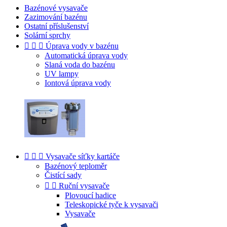
Bazénové vysavače
Zazimování bazénu
Ostatní příslušenství
Solární sprchy



Úprava vody v bazénu
Automatická úprava vody
Slaná voda do bazénu
UV lampy
Iontová úprava vody



Vysavače síťky kartáče
Bazénový teploměr
Čistící sady


Ruční vysavače
Plovoucí hadice
Teleskopické tyče k vysavači
Vysavače