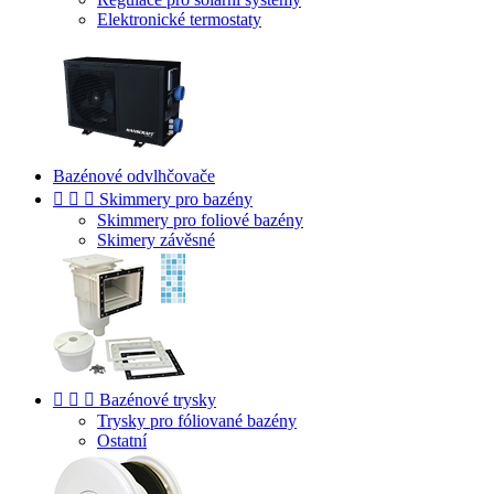
Elektronické termostaty
Bazénové odvlhčovače



Skimmery pro bazény
Skimmery pro foliové bazény
Skimery závěsné



Bazénové trysky
Trysky pro fóliované bazény
Ostatní