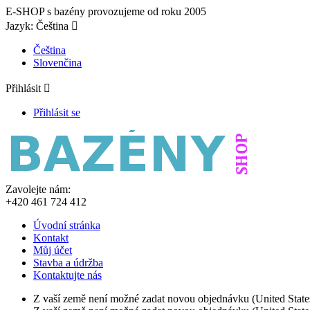
E-SHOP s bazény provozujeme od roku 2005
Jazyk:
Čeština

Čeština
Slovenčina
Přihlásit

Přihlásit se
Zavolejte nám:
+420 461 724 412
Úvodní stránka
Kontakt
Můj účet
Stavba a údržba
Kontaktujte nás
Z vaší země není možné zadat novou objednávku (United State