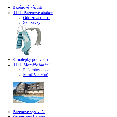
Bazénové výpusti



Bazénové atrakce
Odrazová prkna
Skluzavky
Samolepky pod vodu



Montáže bazénů
Elektroinstalace
Montáž bazénů
Bazénové vysavače
Zazimování bazénu