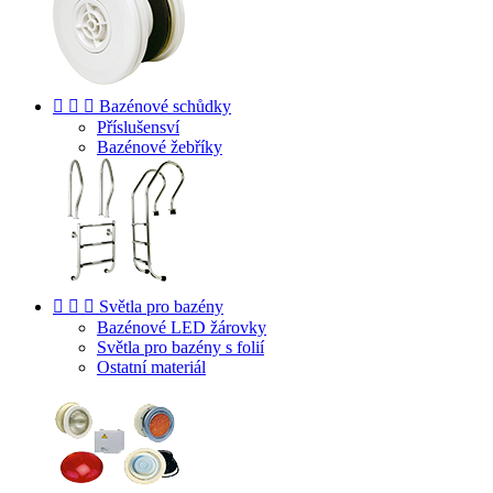



Bazénové schůdky
Příslušensví
Bazénové žebříky



Světla pro bazény
Bazénové LED žárovky
Světla pro bazény s folií
Ostatní materiál