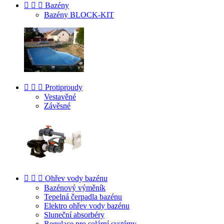



Bazény
Bazény BLOCK-KIT



Protiproudy
Vestavěné
Závěsné



Ohřev vody bazénu
Bazénový výměník
Tepelná čerpadla bazénu
Elektro ohřev vody bazénu
Sluneční absorbéry
Regulace pro solární systémy