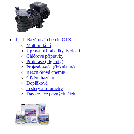



Bazénová chemie CTX
Multifunkční
Úprava pH, alkality, tvrdosti
Chlórové přípravky
Proti řase (algicidy)
Projasňovače (flokulanty)
Bezchlórová chemie
Čištění bazénu
Doplňkové
Testery a fotometry
Dávkovače pevných látek