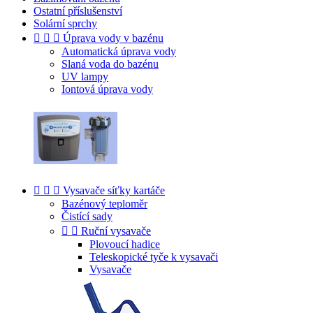
Ostatní příslušenství
Solární sprchy



Úprava vody v bazénu
Automatická úprava vody
Slaná voda do bazénu
UV lampy
Iontová úprava vody



Vysavače síťky kartáče
Bazénový teploměr
Čistící sady


Ruční vysavače
Plovoucí hadice
Teleskopické tyče k vysavači
Vysavače