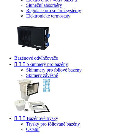
Sluneční absorbéry
Regulace pro solární systémy
Elektronické termostaty
Bazénové odvlhčovače



Skimmery pro bazény
Skimmery pro foliové bazény
Skimery závěsné



Bazénové trysky
Trysky pro fóliované bazény
Ostatní