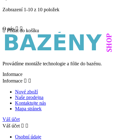
Zobrazení 1-10 z 10 položek
O nás



Přidat do košíku
Provádíme montáže technologie a fólie do bazénu.
Informace
Informace


Nové zboží
Naše prodejna
Kontaktujte nás
Mapa stránek
Váš účet
Váš účet


Osobní údaje