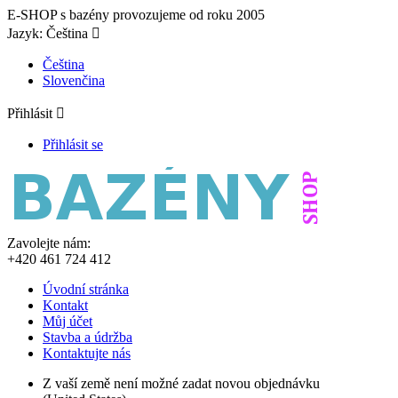
E-SHOP s bazény provozujeme od roku 2005
Jazyk:
Čeština

Čeština
Slovenčina
Přihlásit

Přihlásit se
Zavolejte nám:
+420 461 724 412
Úvodní stránka
Kontakt
Můj účet
Stavba a údržba
Kontaktujte nás
Z vaší země není možné zadat novou objednávku