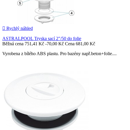

Rychlý náhled
ASTRALPOOL Tryska sací 2"/50 do folie
Běžná cena
751,41 Kč
-70,00 Kč
Cena
681,00 Kč
Vyrobena z bílého ABS plastu. Pro bazény např.beton+folie....

Přidat do košíku