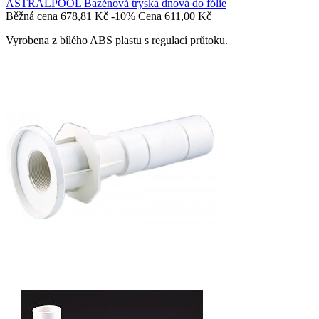
ASTRALPOOL Bazénová tryska dnová do fólie
Běžná cena
678,81 Kč
-10%
Cena
611,00 Kč
Vyrobena z bílého ABS plastu s regulací průtoku.

Přidat do košíku