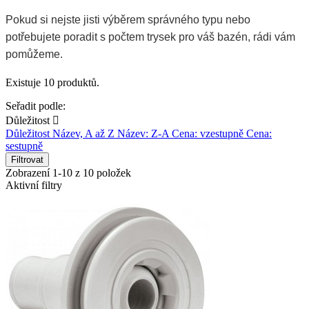
Pokud si nejste jisti výběrem správného typu nebo
potřebujete poradit s počtem trysek pro váš bazén, rádi vám
pomůžeme.
Existuje 10 produktů.
Seřadit podle:
Důležitost

Důležitost
Název, A až Z
Název: Z-A
Cena: vzestupně
Cena:
sestupně
Filtrovat
Zobrazení 1-10 z 10 položek
Aktivní filtry