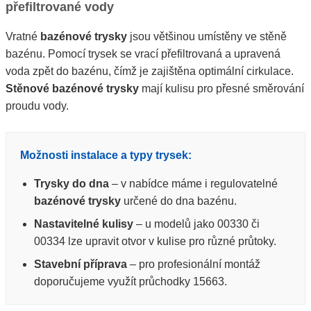
přefiltrované vody
Vratné
bazénové trysky
jsou většinou umístěny ve stěně
bazénu. Pomocí trysek se vrací přefiltrovaná a upravená
voda zpět do bazénu, čímž je zajištěna optimální cirkulace.
Stěnové bazénové trysky
mají kulisu pro přesné směrování
proudu vody.
Možnosti instalace a typy trysek:
Trysky do dna
– v nabídce máme i regulovatelné
bazénové trysky
určené do dna bazénu.
Nastavitelné kulisy
– u modelů jako 00330 či
00334 lze upravit otvor v kulise pro různé průtoky.
Stavební příprava
– pro profesionální montáž
doporučujeme využít průchodky 15663.