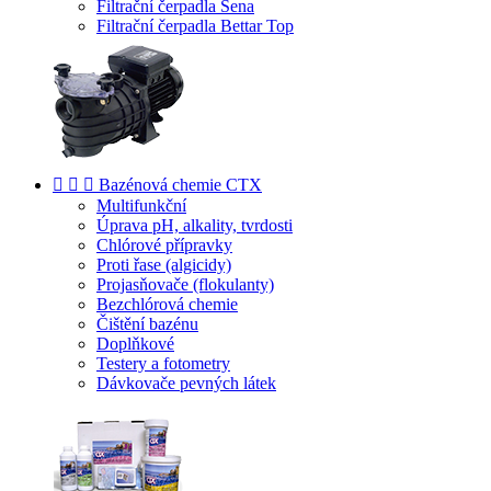
Filtrační čerpadla Sena
Filtrační čerpadla Bettar Top



Bazénová chemie CTX
Multifunkční
Úprava pH, alkality, tvrdosti
Chlórové přípravky
Proti řase (algicidy)
Projasňovače (flokulanty)
Bezchlórová chemie
Čištění bazénu
Doplňkové
Testery a fotometry
Dávkovače pevných látek