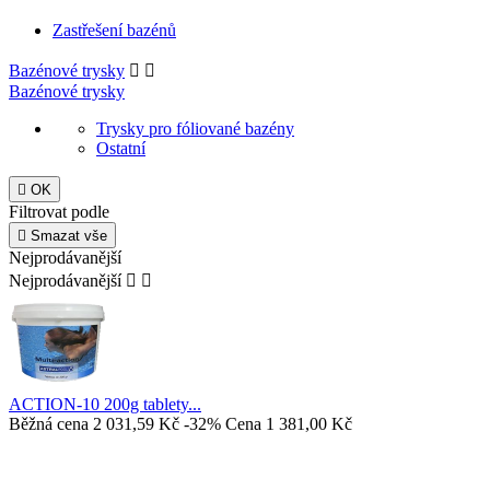
Zastřešení bazénů
Bazénové trysky


Bazénové trysky
Trysky pro fóliované bazény
Ostatní

OK
Filtrovat podle

Smazat vše
Nejprodávanější
Nejprodávanější


ACTION-10 200g tablety...
Běžná cena
2 031,59 Kč
-32%
Cena
1 381,00 Kč