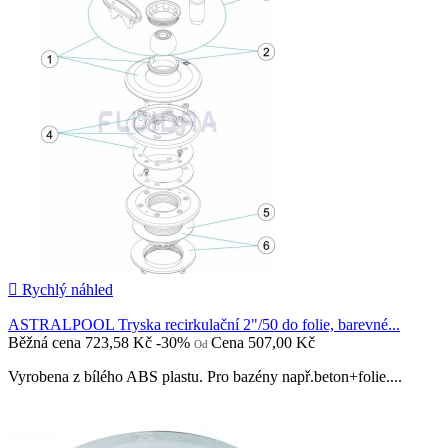

Rychlý náhled
ASTRALPOOL Tryska recirkulační 2"/50 do folie, barevné...
Běžná cena
723,58 Kč
-30%
Cena
507,00 Kč
Od
Vyrobena z bílého ABS plastu. Pro bazény např.beton+folie....