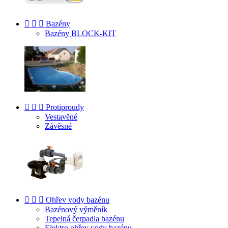



Bazény
Bazény BLOCK-KIT



Protiproudy
Vestavěné
Závěsné



Ohřev vody bazénu
Bazénový výměník
Tepelná čerpadla bazénu
Elektro ohřev vody bazénu