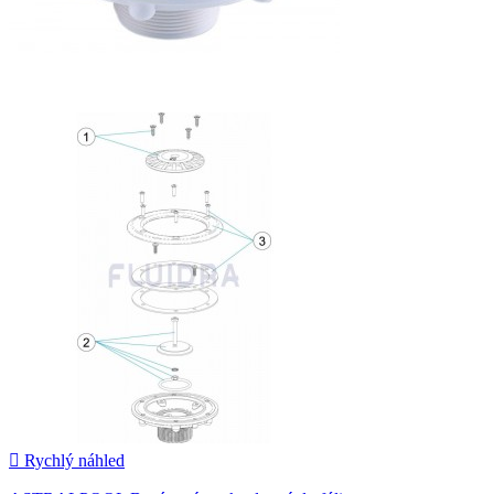

Rychlý náhled