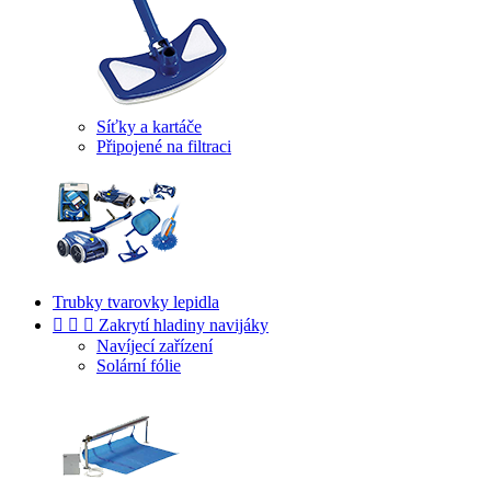
Síťky a kartáče
Připojené na filtraci
Trubky tvarovky lepidla



Zakrytí hladiny navijáky
Navíjecí zařízení
Solární fólie