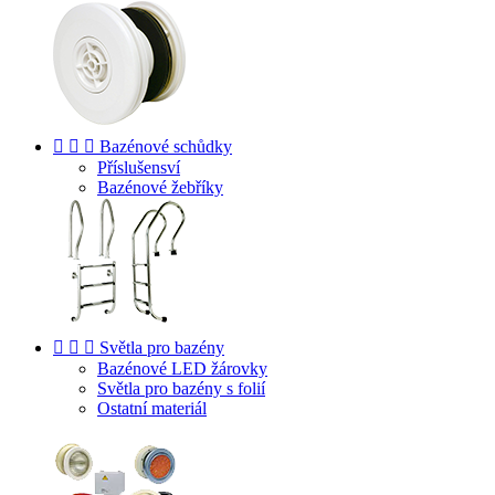



Bazénové schůdky
Příslušensví
Bazénové žebříky



Světla pro bazény
Bazénové LED žárovky
Světla pro bazény s folií
Ostatní materiál