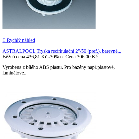

Rychlý náhled
ASTRALPOOL Tryska recirkulační 2"/50 (pref.), barevné...
Běžná cena
436,81 Kč
-30%
Cena
306,00 Kč
Od
Vyrobena z bílého ABS plastu. Pro bazény např.plastové,
laminátové...

Přidat do košíku