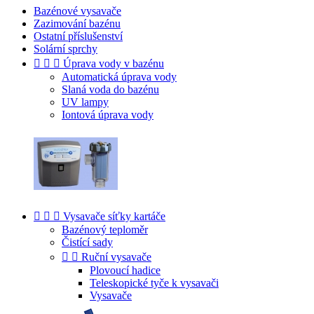
Bazénové vysavače
Zazimování bazénu
Ostatní příslušenství
Solární sprchy



Úprava vody v bazénu
Automatická úprava vody
Slaná voda do bazénu
UV lampy
Iontová úprava vody



Vysavače síťky kartáče
Bazénový teploměr
Čistící sady


Ruční vysavače
Plovoucí hadice
Teleskopické tyče k vysavači
Vysavače