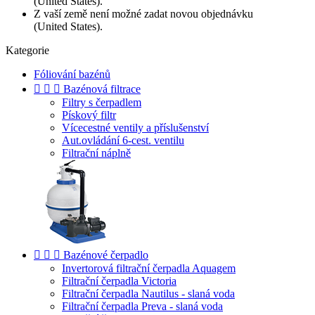
(United States).
Z vaší země není možné zadat novou objednávku
(United States).
Kategorie
Fóliování bazénů



Bazénová filtrace
Filtry s čerpadlem
Pískový filtr
Vícecestné ventily a příslušenství
Aut.ovládání 6-cest. ventilu
Filtrační náplně



Bazénové čerpadlo
Invertorová filtrační čerpadla Aquagem
Filtrační čerpadla Victoria
Filtrační čerpadla Nautilus - slaná voda
Filtrační čerpadla Preva - slaná voda