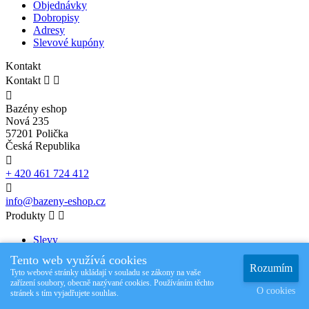
Objednávky
Dobropisy
Adresy
Slevové kupóny
Kontakt
Kontakt



Bazény eshop
Nová 235
57201 Polička
Česká Republika

+ 420 461 724 412

info@bazeny-eshop.cz
Produkty


Slevy
Novinky
Tento web využívá cookies
Nejprodávanější
Rozumím
Tyto webové stránky ukládají v souladu se zákony na vaše
zařízení soubory, obecně nazývané cookies. Používáním těchto
Naše společnost


O cookies
stránek s tím vyjadřujete souhlas.