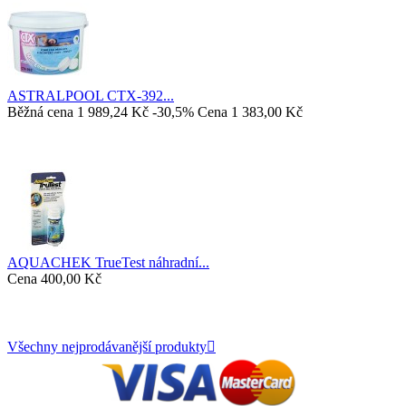
ASTRALPOOL CTX-392...
Běžná cena
1 989,24 Kč
-30,5%
Cena
1 383,00 Kč
AQUACHEK TrueTest náhradní...
Cena
400,00 Kč
Všechny nejprodávanější produkty
