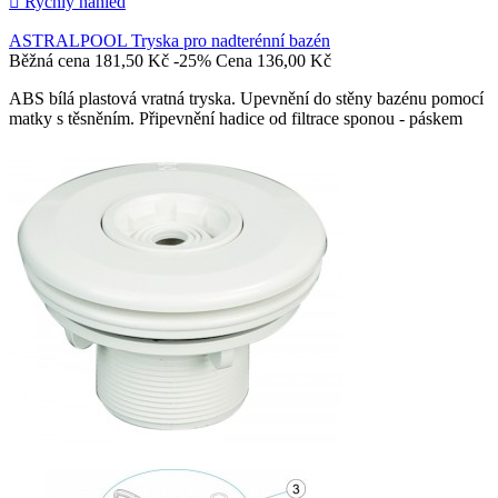

Rychlý náhled
ASTRALPOOL Tryska pro nadterénní bazén
Běžná cena
181,50 Kč
-25%
Cena
136,00 Kč
ABS bílá plastová vratná tryska. Upevnění do stěny bazénu pomocí
matky s těsněním. Připevnění hadice od filtrace sponou - páskem

Přidat do košíku