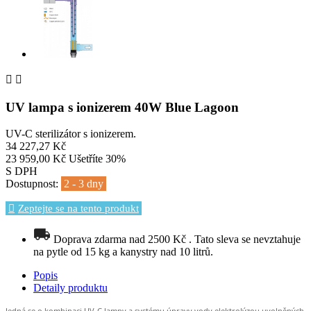


UV lampa s ionizerem 40W Blue Lagoon
UV-C sterilizátor s ionizerem.
34 227,27 Kč
23 959,00 Kč
Ušetříte 30%
S DPH
Dostupnost:
2 - 3 dny
Zeptejte se na tento produkt
Doprava zdarma nad 2500 Kč . Tato sleva se nevztahuje
na pytle od 15 kg a kanystry nad 10 litrů.
Popis
Detaily produktu
Jedná se o kombinaci UV-C lampy a systému úpravy vody elektrolýzou uvolněných