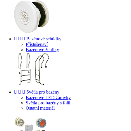



Bazénové schůdky
Příslušensví
Bazénové žebříky



Světla pro bazény
Bazénové LED žárovky
Světla pro bazény s folií
Ostatní materiál