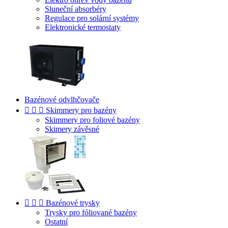
Sluneční absorbéry
Regulace pro solární systémy
Elektronické termostaty
Bazénové odvlhčovače



Skimmery pro bazény
Skimmery pro foliové bazény
Skimery závěsné



Bazénové trysky
Trysky pro fóliované bazény
Ostatní