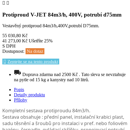


Protiproud V-JET 84m3/h, 400V, potrubí d75mm
Vestavěný protiproud 84m3/h,400V,potrubí D75mm.
55 030,80 Kč
41 273,00 Kč
Ušetříte 25%
S DPH
Dostupnost:
Na dotaz
Zeptejte se na tento produkt
Doprava zdarma nad 2500 Kč . Tato sleva se nevztahuje
na pytle od 15 kg a kanystry nad 10 litrů.
Popis
Detaily produktu
Přílohy
Kompletní sestava protiproudu 84m3/h.
Sestava obsahuje : přední panel, instalační krabici plast,
sadu těsnění a šroubů pro instalaci v pref. nebo foliovém
bazénu, čerpadlo, ovládací skříňku, propojovací potrubí