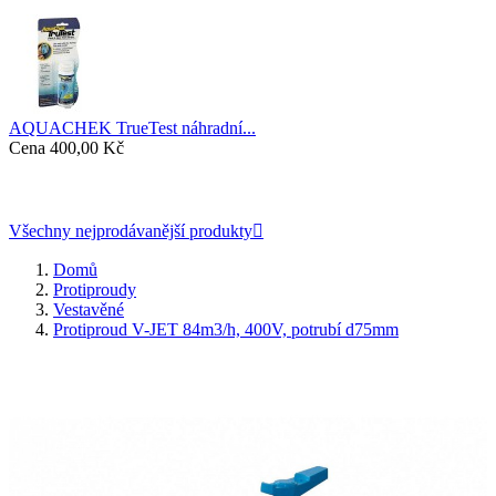
AQUACHEK TrueTest náhradní...
Cena
400,00 Kč
Všechny nejprodávanější produkty

Domů
Protiproudy
Vestavěné
Protiproud V-JET 84m3/h, 400V, potrubí d75mm