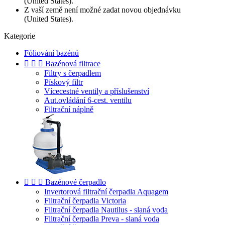
(United States).
Z vaší země není možné zadat novou objednávku
(United States).
Kategorie
Fóliování bazénů



Bazénová filtrace
Filtry s čerpadlem
Pískový filtr
Vícecestné ventily a příslušenství
Aut.ovládání 6-cest. ventilu
Filtrační náplně



Bazénové čerpadlo
Invertorová filtrační čerpadla Aquagem
Filtrační čerpadla Victoria
Filtrační čerpadla Nautilus - slaná voda
Filtrační čerpadla Preva - slaná voda