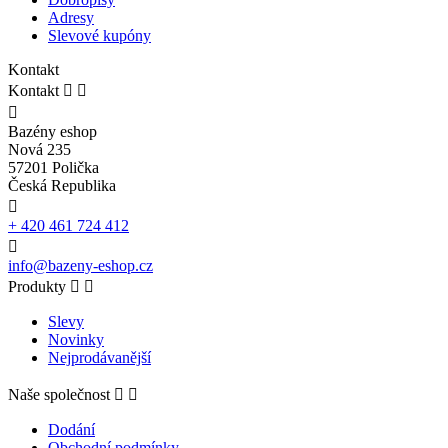
Adresy
Slevové kupóny
Kontakt
Kontakt



Bazény eshop
Nová 235
57201 Polička
Česká Republika

+ 420 461 724 412

info@bazeny-eshop.cz
Produkty


Slevy
Novinky
Nejprodávanější
Naše společnost


Dodání
Obchodní podmínky