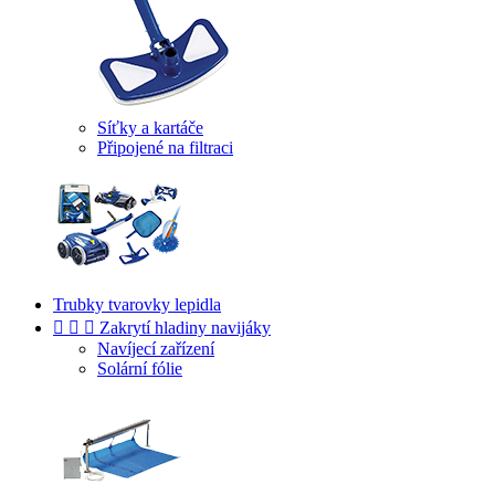
Síťky a kartáče
Připojené na filtraci
Trubky tvarovky lepidla



Zakrytí hladiny navijáky
Navíjecí zařízení
Solární fólie