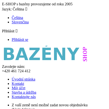
E-SHOP s bazény provozujeme od roku 2005
Jazyk:
Čeština

Čeština
Slovenčina
Přihlásit

Přihlásit se
Zavolejte nám:
+420 461 724 412
Úvodní stránka
Kontakt
Můj účet
Stavba a údržba
Kontaktujte nás
Z vaší země není možné zadat novou objednávku