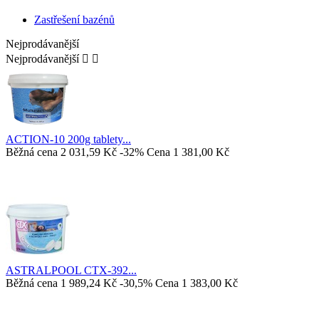
Zastřešení bazénů
Nejprodávanější
Nejprodávanější


ACTION-10 200g tablety...
Běžná cena
2 031,59 Kč
-32%
Cena
1 381,00 Kč
ASTRALPOOL CTX-392...
Běžná cena
1 989,24 Kč
-30,5%
Cena
1 383,00 Kč