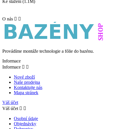
Ke stažení (1.1M)
O nás


Provádíme montáže technologie a fólie do bazénu.
Informace
Informace


Nové zboží
Naše prodejna
Kontaktujte nás
Mapa stránek
Váš účet
Váš účet


Osobní údaje
Objednávky
Dobropisy