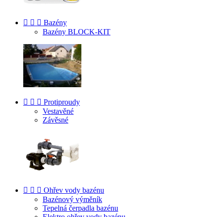



Bazény
Bazény BLOCK-KIT



Protiproudy
Vestavěné
Závěsné



Ohřev vody bazénu
Bazénový výměník
Tepelná čerpadla bazénu
Elektro ohřev vody bazénu