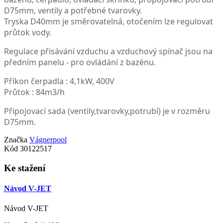
D75mm, ventily a potřebné tvarovky.
Tryska D40mm je směrovatelná, otočením lze regulovat
průtok vody.
Regulace přisávání vzduchu a vzduchový spínač jsou na
předním panelu - pro ovládání z bazénu.
Příkon čerpadla : 4,1kW, 400V
Průtok : 84m3/h
Připojovací sada (ventily,tvarovky,potrubí) je v rozměru
D75mm.
Značka
Vágnerpool
Kód
30122517
Ke stažení
Návod V-JET
Návod V-JET