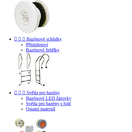



Bazénové schůdky
Příslušensví
Bazénové žebříky



Světla pro bazény
Bazénové LED žárovky
Světla pro bazény s folií
Ostatní materiál