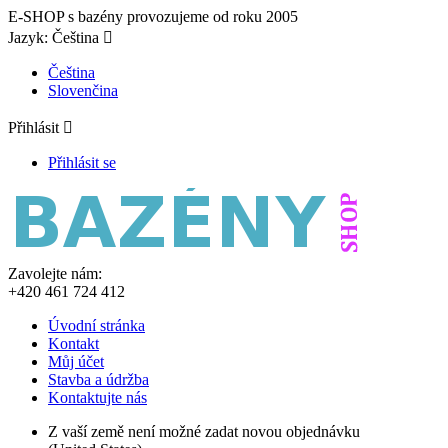
E-SHOP s bazény provozujeme od roku 2005
Jazyk:
Čeština

Čeština
Slovenčina
Přihlásit

Přihlásit se
Zavolejte nám:
+420 461 724 412
Úvodní stránka
Kontakt
Můj účet
Stavba a údržba
Kontaktujte nás
Z vaší země není možné zadat novou objednávku