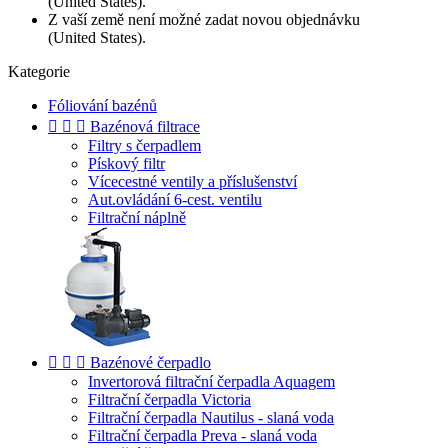
(United States).
Z vaší země není možné zadat novou objednávku
(United States).
Kategorie
Fóliování bazénů



Bazénová filtrace
Filtry s čerpadlem
Pískový filtr
Vícecestné ventily a příslušenství
Aut.ovládání 6-cest. ventilu
Filtrační náplně



Bazénové čerpadlo
Invertorová filtrační čerpadla Aquagem
Filtrační čerpadla Victoria
Filtrační čerpadla Nautilus - slaná voda
Filtrační čerpadla Preva - slaná voda