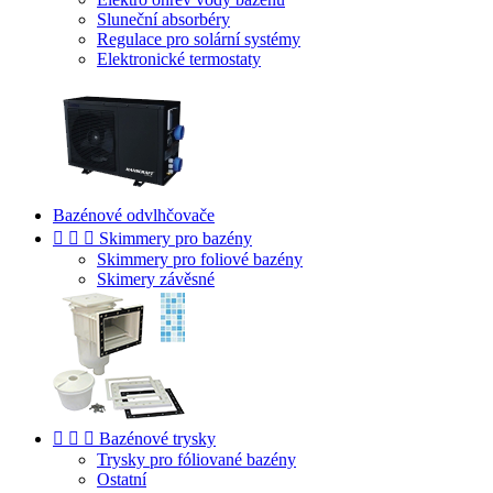
Sluneční absorbéry
Regulace pro solární systémy
Elektronické termostaty
Bazénové odvlhčovače



Skimmery pro bazény
Skimmery pro foliové bazény
Skimery závěsné



Bazénové trysky
Trysky pro fóliované bazény
Ostatní