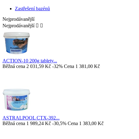
Zastřešení bazénů
Nejprodávanější
Nejprodávanější


ACTION-10 200g tablety...
Běžná cena
2 031,59 Kč
-32%
Cena
1 381,00 Kč
ASTRALPOOL CTX-392...
Běžná cena
1 989,24 Kč
-30,5%
Cena
1 383,00 Kč