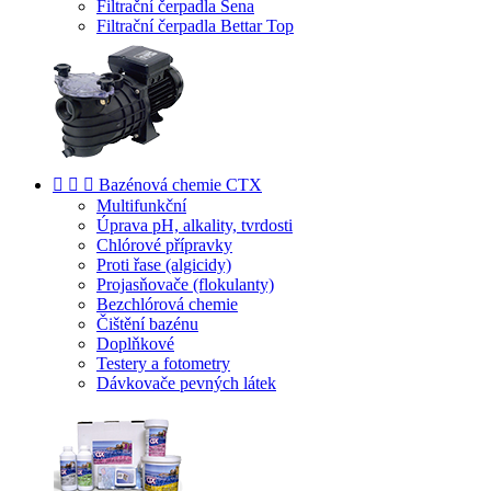
Filtrační čerpadla Sena
Filtrační čerpadla Bettar Top



Bazénová chemie CTX
Multifunkční
Úprava pH, alkality, tvrdosti
Chlórové přípravky
Proti řase (algicidy)
Projasňovače (flokulanty)
Bezchlórová chemie
Čištění bazénu
Doplňkové
Testery a fotometry
Dávkovače pevných látek