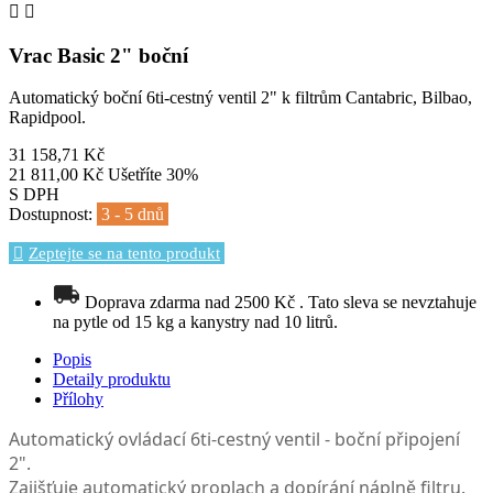


Vrac Basic 2" boční
Automatický boční 6ti-cestný ventil 2" k filtrům Cantabric, Bilbao,
Rapidpool.
31 158,71 Kč
21 811,00 Kč
Ušetříte 30%
S DPH
Dostupnost:
3 - 5 dnů
Zeptejte se na tento produkt
Doprava zdarma nad 2500 Kč . Tato sleva se nevztahuje
na pytle od 15 kg a kanystry nad 10 litrů.
Popis
Detaily produktu
Přílohy
Automatický ovládací 6ti-cestný ventil - boční připojení
2".
Zajišťuje automatický proplach a dopírání náplně filtru.