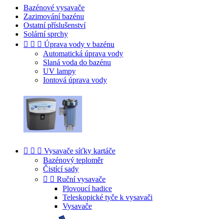
Bazénové vysavače
Zazimování bazénu
Ostatní příslušenství
Solární sprchy



Úprava vody v bazénu
Automatická úprava vody
Slaná voda do bazénu
UV lampy
Iontová úprava vody



Vysavače síťky kartáče
Bazénový teploměr
Čistící sady


Ruční vysavače
Plovoucí hadice
Teleskopické tyče k vysavači
Vysavače