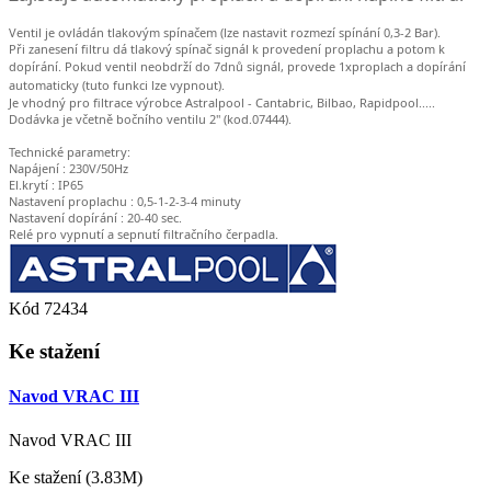
Ventil je ovládán tlakovým spínačem (lze nastavit rozmezí spínání 0,3-2 Bar).
Při zanesení filtru dá tlakový spínač signál k provedení proplachu a potom k
dopírání.
Pokud ventil neobdrží do 7dnů signál, provede 1xproplach a dopírání
automaticky (tuto funkci lze vypnout).
Je vhodný pro filtrace výrobce Astralpool - Cantabric, Bilbao, Rapidpool.....
Dodávka je včetně bočního ventilu 2" (kod.07444).
Technické parametry:
Napájení : 230V/50Hz
El.krytí : IP65
Nastavení proplachu : 0,5-1-2-3-4 minuty
Nastavení dopírání : 20-40 sec.
Relé pro vypnutí a sepnutí filtračního čerpadla.
Kód
72434
Ke stažení
Navod VRAC III
Navod VRAC III
Ke stažení (3.83M)