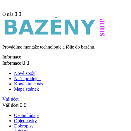
O nás


Provádíme montáže technologie a fólie do bazénu.
Informace
Informace


Nové zboží
Naše prodejna
Kontaktujte nás
Mapa stránek
Váš účet
Váš účet


Osobní údaje
Objednávky
Dobropisy