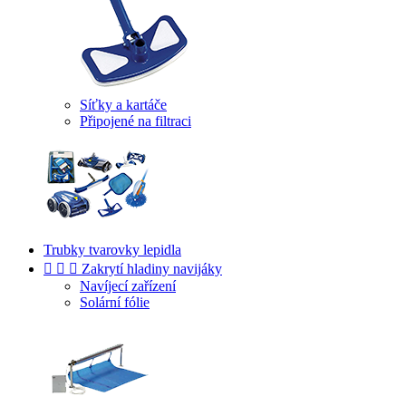
Síťky a kartáče
Připojené na filtraci
Trubky tvarovky lepidla



Zakrytí hladiny navijáky
Navíjecí zařízení
Solární fólie