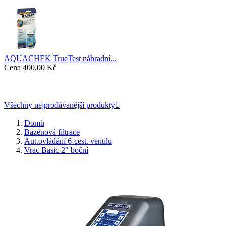
AQUACHEK TrueTest náhradní...
Cena
400,00 Kč
Všechny nejprodávanější produkty

Domů
Bazénová filtrace
Aut.ovládání 6-cest. ventilu
Vrac Basic 2" boční