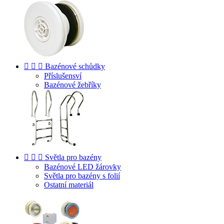



Bazénové schůdky
Příslušensví
Bazénové žebříky



Světla pro bazény
Bazénové LED žárovky
Světla pro bazény s folií
Ostatní materiál