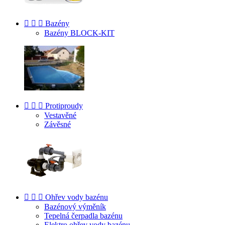



Bazény
Bazény BLOCK-KIT



Protiproudy
Vestavěné
Závěsné



Ohřev vody bazénu
Bazénový výměník
Tepelná čerpadla bazénu
Elektro ohřev vody bazénu