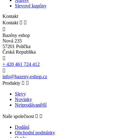
Adresy
Slevové kupóny
Kontakt
Kontakt



Bazény eshop
Nová 235
57201 Polička
Česká Republika

+ 420 461 724 412

info@bazeny-eshop.cz
Produkty


Slevy
Novinky
Nejprodávanější
Naše společnost


Dodání
Obchodní podmínky