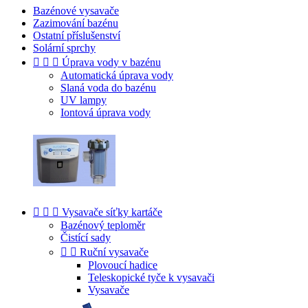
Bazénové vysavače
Zazimování bazénu
Ostatní příslušenství
Solární sprchy



Úprava vody v bazénu
Automatická úprava vody
Slaná voda do bazénu
UV lampy
Iontová úprava vody



Vysavače síťky kartáče
Bazénový teploměr
Čistící sady


Ruční vysavače
Plovoucí hadice
Teleskopické tyče k vysavači
Vysavače