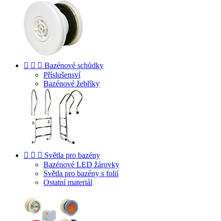



Bazénové schůdky
Příslušensví
Bazénové žebříky



Světla pro bazény
Bazénové LED žárovky
Světla pro bazény s folií
Ostatní materiál