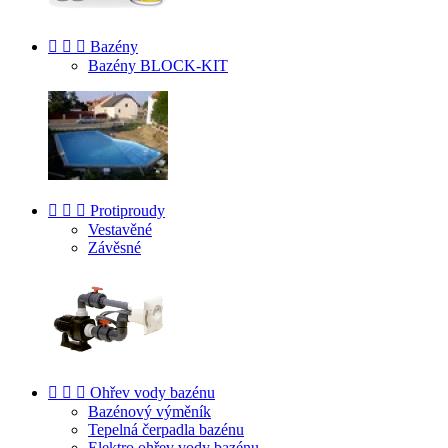



Bazény
Bazény BLOCK-KIT



Protiproudy
Vestavěné
Závěsné



Ohřev vody bazénu
Bazénový výměník
Tepelná čerpadla bazénu
Elektro ohřev vody bazénu