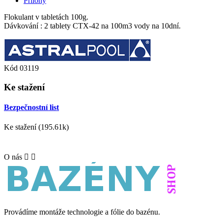
Přílohy
Flokulant v tabletách 100g.
Dávkování : 2 tablety CTX-42 na 100m3 vody na 10dní.
Kód
03119
Ke stažení
Bezpečnostní list
Ke stažení (195.61k)
O nás


Provádíme montáže technologie a fólie do bazénu.