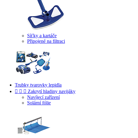
Síťky a kartáče
Připojené na filtraci
Trubky tvarovky lepidla



Zakrytí hladiny navijáky
Navíjecí zařízení
Solární fólie