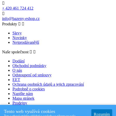

+ 420 461 724 412

info@bazeny-eshop.cz
Produkty


Slevy
Novinky
Nejprodávanější
Naše společnost


Dodání
Obchodní podmínky
O nás
Odstoupení od smlouvy
EET
Ochrana osobních údajů a jejich zpracování
Podrobně o cookies
Napište nám
Mapa stránek
Prodejny
Tento web využívá cookies
© 2026 - Bazeny-eshop Ele. Polička.s.r.o. Bazénový specialista od
Rozumím