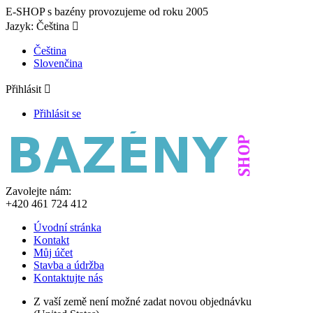
E-SHOP s bazény provozujeme od roku 2005
Jazyk:
Čeština

Čeština
Slovenčina
Přihlásit

Přihlásit se
Zavolejte nám:
+420 461 724 412
Úvodní stránka
Kontakt
Můj účet
Stavba a údržba
Kontaktujte nás
Z vaší země není možné zadat novou objednávku