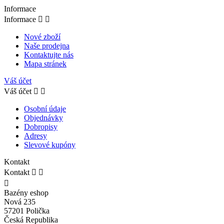
Informace
Informace


Nové zboží
Naše prodejna
Kontaktujte nás
Mapa stránek
Váš účet
Váš účet


Osobní údaje
Objednávky
Dobropisy
Adresy
Slevové kupóny
Kontakt
Kontakt



Bazény eshop
Nová 235
57201 Polička
Česká Republika