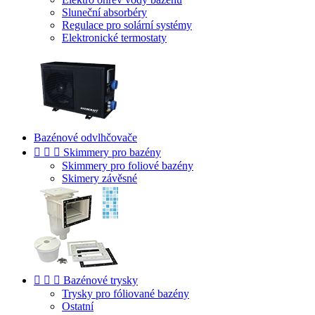
Sluneční absorbéry
Regulace pro solární systémy
Elektronické termostaty
Bazénové odvlhčovače



Skimmery pro bazény
Skimmery pro foliové bazény
Skimery závěsné



Bazénové trysky
Trysky pro fóliované bazény
Ostatní