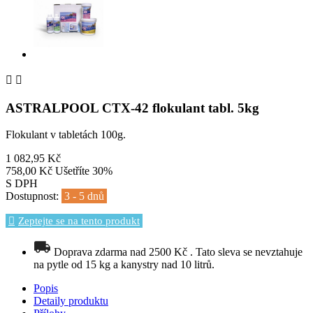


ASTRALPOOL CTX-42 flokulant tabl. 5kg
Flokulant v tabletách 100g.
1 082,95 Kč
758,00 Kč
Ušetříte 30%
S DPH
Dostupnost:
3 - 5 dnů
Zeptejte se na tento produkt
Doprava zdarma nad 2500 Kč . Tato sleva se nevztahuje
na pytle od 15 kg a kanystry nad 10 litrů.
Popis
Detaily produktu