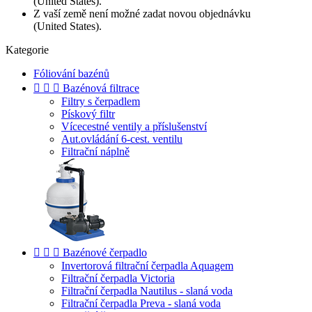
(United States).
Z vaší země není možné zadat novou objednávku
(United States).
Kategorie
Fóliování bazénů



Bazénová filtrace
Filtry s čerpadlem
Pískový filtr
Vícecestné ventily a příslušenství
Aut.ovládání 6-cest. ventilu
Filtrační náplně



Bazénové čerpadlo
Invertorová filtrační čerpadla Aquagem
Filtrační čerpadla Victoria
Filtrační čerpadla Nautilus - slaná voda
Filtrační čerpadla Preva - slaná voda