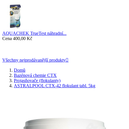
AQUACHEK TrueTest náhradní...
Cena
400,00 Kč
Všechny nejprodávanější produkty

Domů
Bazénová chemie CTX
Projasňovače (flokulanty)
ASTRALPOOL CTX-42 flokulant tabl. 5kg