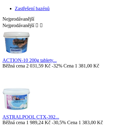
Zastřešení bazénů
Nejprodávanější
Nejprodávanější


ACTION-10 200g tablety...
Běžná cena
2 031,59 Kč
-32%
Cena
1 381,00 Kč
ASTRALPOOL CTX-392...
Běžná cena
1 989,24 Kč
-30,5%
Cena
1 383,00 Kč