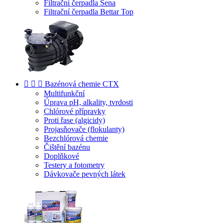
Filtrační čerpadla Sena
Filtrační čerpadla Bettar Top



Bazénová chemie CTX
Multifunkční
Úprava pH, alkality, tvrdosti
Chlórové přípravky
Proti řase (algicidy)
Projasňovače (flokulanty)
Bezchlórová chemie
Čištění bazénu
Doplňkové
Testery a fotometry
Dávkovače pevných látek