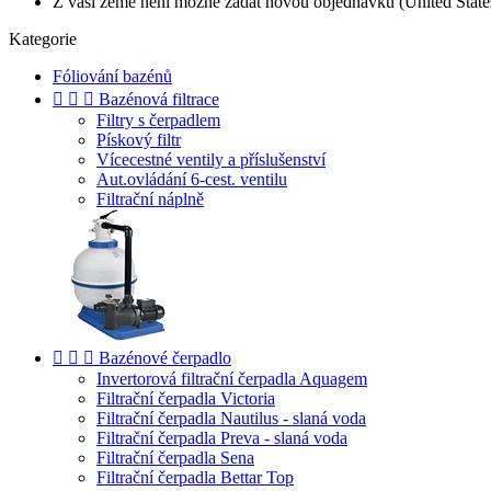
Z vaší země není možné zadat novou objednávku (United State
Kategorie
Fóliování bazénů



Bazénová filtrace
Filtry s čerpadlem
Pískový filtr
Vícecestné ventily a příslušenství
Aut.ovládání 6-cest. ventilu
Filtrační náplně



Bazénové čerpadlo
Invertorová filtrační čerpadla Aquagem
Filtrační čerpadla Victoria
Filtrační čerpadla Nautilus - slaná voda
Filtrační čerpadla Preva - slaná voda
Filtrační čerpadla Sena
Filtrační čerpadla Bettar Top