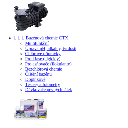



Bazénová chemie CTX
Multifunkční
Úprava pH, alkality, tvrdosti
Chlórové přípravky
Proti řase (algicidy)
Projasňovače (flokulanty)
Bezchlórová chemie
Čištění bazénu
Doplňkové
Testery a fotometry
Dávkovače pevných látek