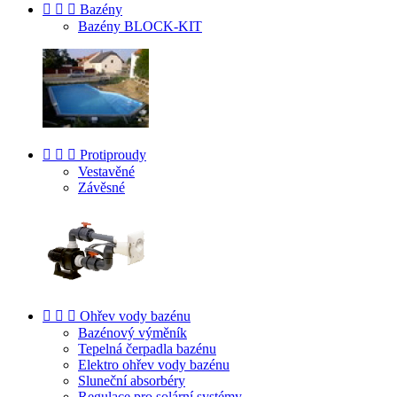



Bazény
Bazény BLOCK-KIT



Protiproudy
Vestavěné
Závěsné



Ohřev vody bazénu
Bazénový výměník
Tepelná čerpadla bazénu
Elektro ohřev vody bazénu
Sluneční absorbéry
Regulace pro solární systémy