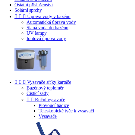
Ostatní příslušenství
Solární sprchy



Úprava vody v bazénu
Automatická úprava vody
Slaná voda do bazénu
UV lampy
Iontová úprava vody



Vysavače síťky kartáče
Bazénový teploměr
Čistící sady


Ruční vysavače
Plovoucí hadice
Teleskopické tyče k vysavači
Vysavače