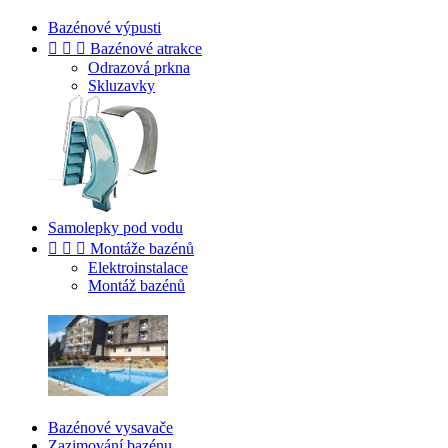
Bazénové výpusti



Bazénové atrakce
Odrazová prkna
Skluzavky
Samolepky pod vodu



Montáže bazénů
Elektroinstalace
Montáž bazénů
Bazénové vysavače
Zazimování bazénu