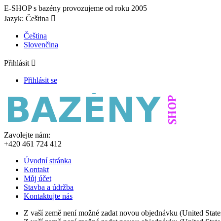
E-SHOP s bazény provozujeme od roku 2005
Jazyk:
Čeština

Čeština
Slovenčina
Přihlásit

Přihlásit se
Zavolejte nám:
+420 461 724 412
Úvodní stránka
Kontakt
Můj účet
Stavba a údržba
Kontaktujte nás
Z vaší země není možné zadat novou objednávku (United State