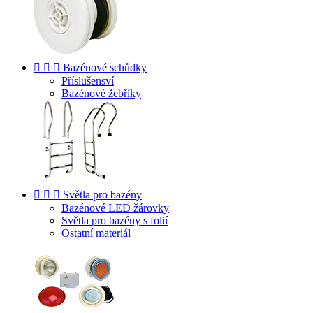



Bazénové schůdky
Příslušensví
Bazénové žebříky



Světla pro bazény
Bazénové LED žárovky
Světla pro bazény s folií
Ostatní materiál