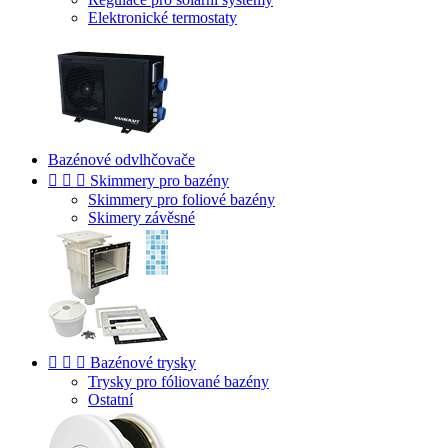
Elektronické termostaty
Bazénové odvlhčovače



Skimmery pro bazény
Skimmery pro foliové bazény
Skimery závěsné



Bazénové trysky
Trysky pro fóliované bazény
Ostatní