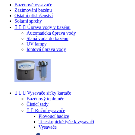
Bazénové vysavače
Zazimování bazénu
Ostatní příslušenství
Solární sprchy



Úprava vody v bazénu
Automatická úprava vody
Slaná voda do bazénu
UV lampy
Iontová úprava vody



Vysavače síťky kartáče
Bazénový teploměr
Čistící sady


Ruční vysavače
Plovoucí hadice
Teleskopické tyče k vysavači
Vysavače