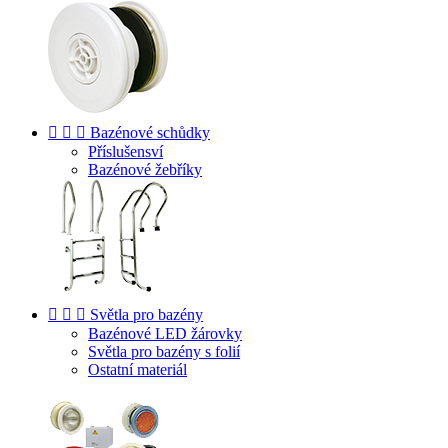



Bazénové schůdky
Příslušensví
Bazénové žebříky



Světla pro bazény
Bazénové LED žárovky
Světla pro bazény s folií
Ostatní materiál