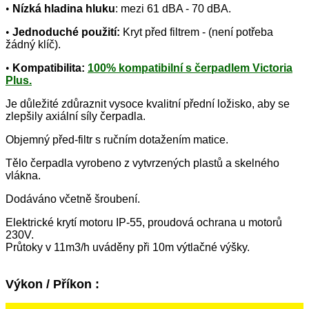
•
Nízká hladina hluku
: mezi 61 dBA - 70 dBA.
•
Jednoduché použití:
Kryt před filtrem - (není potřeba
žádný klíč).
•
Kompatibilita:
100% kompatibilní s čerpadlem Victoria
Plus.
Je důležité zdůraznit vysoce kvalitní přední ložisko, aby se
zlepšily axiální síly čerpadla.
Objemný před-filtr s ručním dotažením matice.
Tělo čerpadla vyrobeno z vytvrzených plastů a skelného
vlákna.
Dodáváno včetně šroubení.
Elektrické krytí motoru IP-55, proudová ochrana u motorů
230V.
Průtoky v 11m3/h uváděny při 10m výtlačné výšky.
Výkon / Příkon :