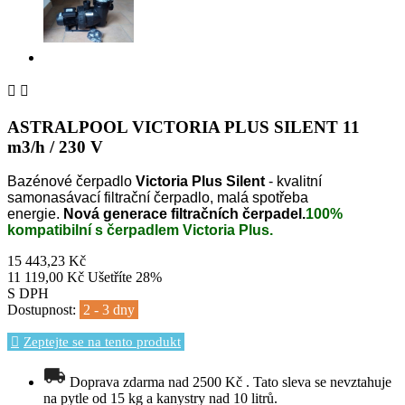


ASTRALPOOL VICTORIA PLUS SILENT 11
m3/h / 230 V
Bazénové čerpadlo
Victoria Plus Silent
-
k
valitní
samonasávací
filtrační čerpadlo, malá spotřeba
energie.
Nová generace filtračních čerpadel.
100%
kompatibilní s čerpadlem Victoria Plus.
15 443,23 Kč
11 119,00 Kč
Ušetříte 28%
S DPH
Dostupnost:
2 - 3 dny
Zeptejte se na tento produkt
Doprava zdarma nad 2500 Kč . Tato sleva se nevztahuje
na pytle od 15 kg a kanystry nad 10 litrů.