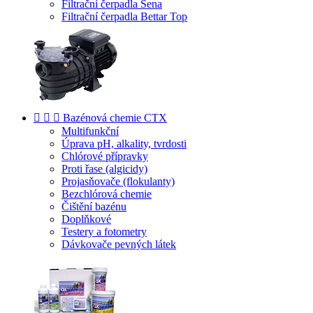
Filtrační čerpadla Sena
Filtrační čerpadla Bettar Top



Bazénová chemie CTX
Multifunkční
Úprava pH, alkality, tvrdosti
Chlórové přípravky
Proti řase (algicidy)
Projasňovače (flokulanty)
Bezchlórová chemie
Čištění bazénu
Doplňkové
Testery a fotometry
Dávkovače pevných látek