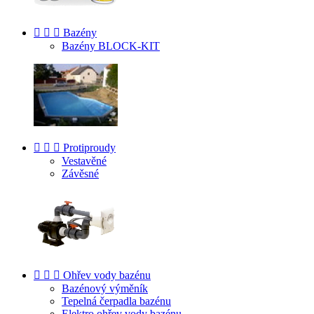



Bazény
Bazény BLOCK-KIT



Protiproudy
Vestavěné
Závěsné



Ohřev vody bazénu
Bazénový výměník
Tepelná čerpadla bazénu
Elektro ohřev vody bazénu