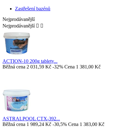
Zastřešení bazénů
Nejprodávanější
Nejprodávanější


ACTION-10 200g tablety...
Běžná cena
2 031,59 Kč
-32%
Cena
1 381,00 Kč
ASTRALPOOL CTX-392...
Běžná cena
1 989,24 Kč
-30,5%
Cena
1 383,00 Kč