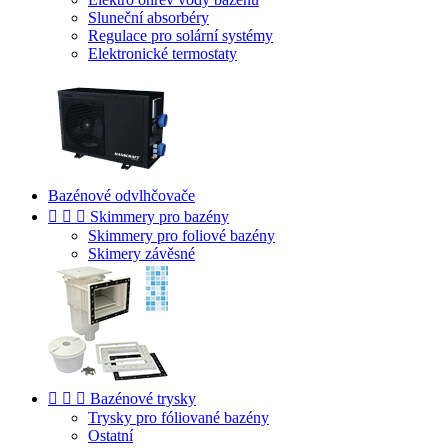
Sluneční absorbéry
Regulace pro solární systémy
Elektronické termostaty
Bazénové odvlhčovače



Skimmery pro bazény
Skimmery pro foliové bazény
Skimery závěsné



Bazénové trysky
Trysky pro fóliované bazény
Ostatní