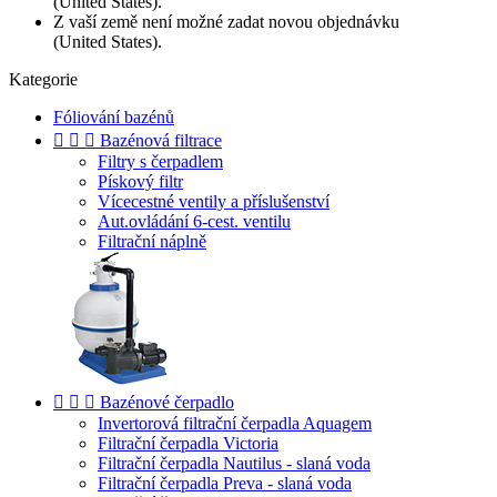
(United States).
Z vaší země není možné zadat novou objednávku
(United States).
Kategorie
Fóliování bazénů



Bazénová filtrace
Filtry s čerpadlem
Pískový filtr
Vícecestné ventily a příslušenství
Aut.ovládání 6-cest. ventilu
Filtrační náplně



Bazénové čerpadlo
Invertorová filtrační čerpadla Aquagem
Filtrační čerpadla Victoria
Filtrační čerpadla Nautilus - slaná voda
Filtrační čerpadla Preva - slaná voda