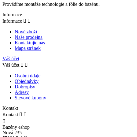
Provádíme montáže technologie a fólie do bazénu.
Informace
Informace


Nové zboží
Naše prodejna
Kontaktujte nás
Mapa stránek
Váš účet
Váš účet


Osobní údaje
Objednávky
Dobropisy
Adresy
Slevové kupóny
Kontakt
Kontakt



Bazény eshop
Nová 235