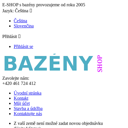
E-SHOP s bazény provozujeme od roku 2005
Jazyk:
Čeština

Čeština
Slovenčina
Přihlásit

Přihlásit se
Zavolejte nám:
+420 461 724 412
Úvodní stránka
Kontakt
Můj účet
Stavba a údržba
Kontaktujte nás
Z vaší země není možné zadat novou objednávku