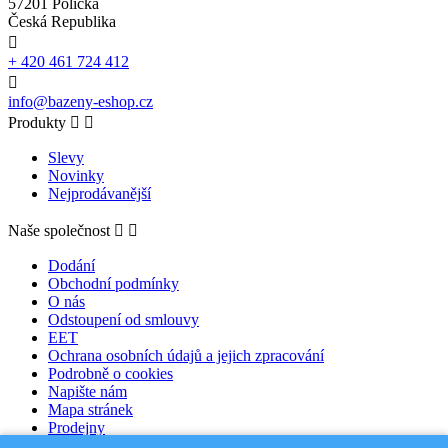
57201 Polička
Česká Republika

+ 420 461 724 412

info@bazeny-eshop.cz
Produkty


Slevy
Novinky
Nejprodávanější
Naše společnost


Dodání
Obchodní podmínky
O nás
Odstoupení od smlouvy
EET
Ochrana osobních údajů a jejich zpracování
Podrobně o cookies
Napište nám
Mapa stránek
Prodejny