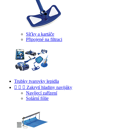
Síťky a kartáče
Připojené na filtraci
Trubky tvarovky lepidla



Zakrytí hladiny navijáky
Navíjecí zařízení
Solární fólie