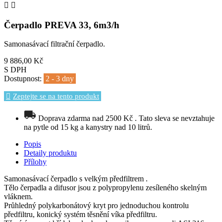


Čerpadlo PREVA 33, 6m3/h
Samonasávací filtrační čerpadlo.
9 886,00 Kč
S DPH
Dostupnost:
2 - 3 dny
Zeptejte se na tento produkt
Doprava zdarma nad 2500 Kč . Tato sleva se nevztahuje
na pytle od 15 kg a kanystry nad 10 litrů.
Popis
Detaily produktu
Přílohy
Samonasávací čerpadlo s velkým předfiltrem .
Tělo čerpadla a difusor jsou z polypropylenu zesíleného skelným
vláknem.
Průhledný polykarbonátový kryt pro jednoduchou kontrolu
předfiltru, konický systém těsnění víka předfiltru.