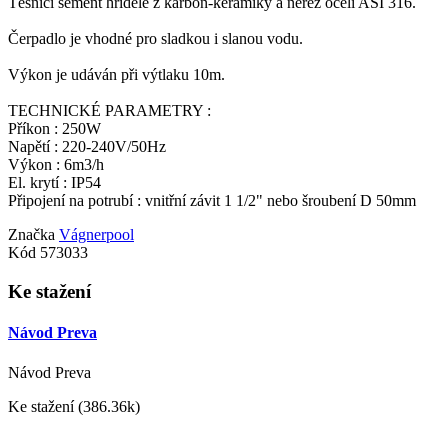
Těsnící sement hřídele z karbon-keramiky a nerez oceli ASI 316.
Čerpadlo je vhodné pro sladkou i slanou vodu.
Výkon je udáván při výtlaku 10m.
TECHNICKÉ PARAMETRY :
Příkon : 250W
Napětí : 220-240V/50Hz
Výkon : 6m3/h
El. krytí : IP54
Připojení na potrubí : vnitřní závit 1 1/2" nebo šroubení D 50mm
Značka
Vágnerpool
Kód
573033
Ke stažení
Návod Preva
Návod Preva
Ke stažení (386.36k)