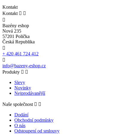
Kontakt
Kontakt



Bazény eshop
Nová 235
57201 Polička
Česká Republika

+ 420 461 724 412

info@bazeny-eshop.cz
Produkty


Slevy
Novinky
Nejprodávanější
Naše společnost


Dodání
Obchodní podmínky
O nás
Odstoupení od smlouvy