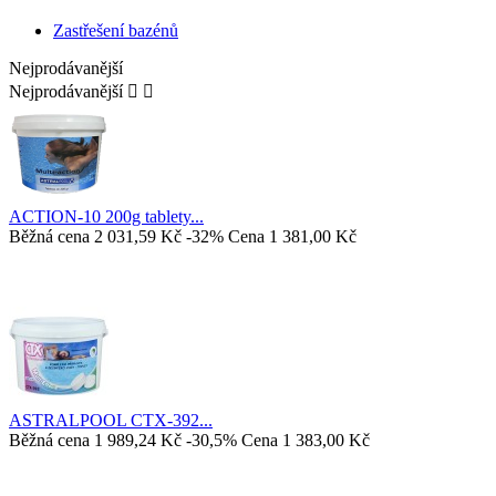
Zastřešení bazénů
Nejprodávanější
Nejprodávanější


ACTION-10 200g tablety...
Běžná cena
2 031,59 Kč
-32%
Cena
1 381,00 Kč
ASTRALPOOL CTX-392...
Běžná cena
1 989,24 Kč
-30,5%
Cena
1 383,00 Kč