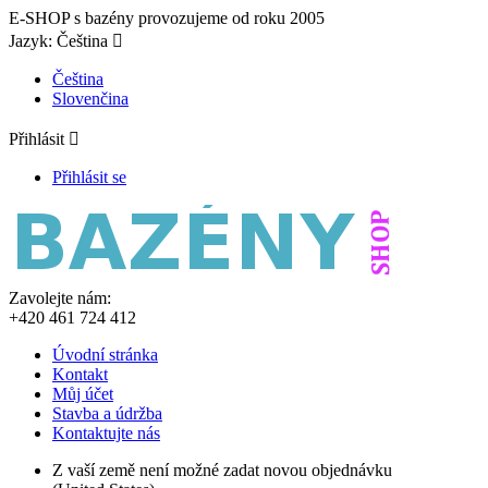
E-SHOP s bazény provozujeme od roku 2005
Jazyk:
Čeština

Čeština
Slovenčina
Přihlásit

Přihlásit se
Zavolejte nám:
+420 461 724 412
Úvodní stránka
Kontakt
Můj účet
Stavba a údržba
Kontaktujte nás
Z vaší země není možné zadat novou objednávku