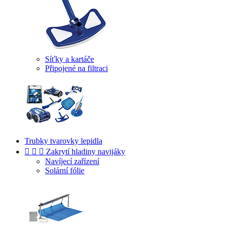
Síťky a kartáče
Připojené na filtraci
Trubky tvarovky lepidla



Zakrytí hladiny navijáky
Navíjecí zařízení
Solární fólie