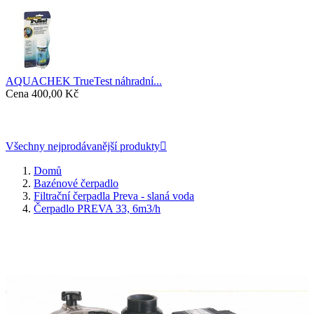
AQUACHEK TrueTest náhradní...
Cena
400,00 Kč
Všechny nejprodávanější produkty

Domů
Bazénové čerpadlo
Filtrační čerpadla Preva - slaná voda
Čerpadlo PREVA 33, 6m3/h