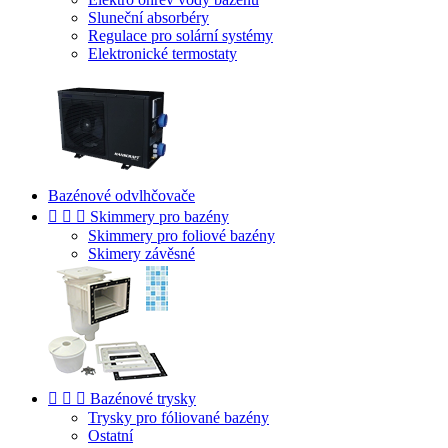
Sluneční absorbéry
Regulace pro solární systémy
Elektronické termostaty
Bazénové odvlhčovače



Skimmery pro bazény
Skimmery pro foliové bazény
Skimery závěsné



Bazénové trysky
Trysky pro fóliované bazény
Ostatní