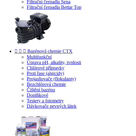
Filtrační čerpadla Sena
Filtrační čerpadla Bettar Top



Bazénová chemie CTX
Multifunkční
Úprava pH, alkality, tvrdosti
Chlórové přípravky
Proti řase (algicidy)
Projasňovače (flokulanty)
Bezchlórová chemie
Čištění bazénu
Doplňkové
Testery a fotometry
Dávkovače pevných látek