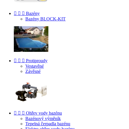



Bazény
Bazény BLOCK-KIT



Protiproudy
Vestavěné
Závěsné



Ohřev vody bazénu
Bazénový výměník
Tepelná čerpadla bazénu
Elektro ohřev vody bazénu