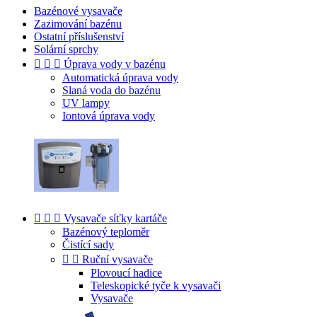
Bazénové vysavače
Zazimování bazénu
Ostatní příslušenství
Solární sprchy



Úprava vody v bazénu
Automatická úprava vody
Slaná voda do bazénu
UV lampy
Iontová úprava vody



Vysavače síťky kartáče
Bazénový teploměr
Čistící sady


Ruční vysavače
Plovoucí hadice
Teleskopické tyče k vysavači
Vysavače