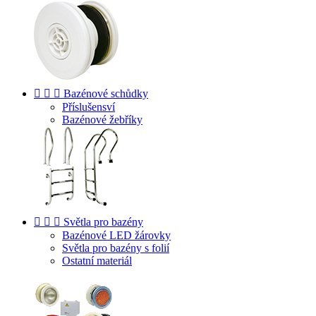



Bazénové schůdky
Příslušensví
Bazénové žebříky



Světla pro bazény
Bazénové LED žárovky
Světla pro bazény s folií
Ostatní materiál