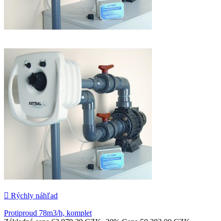

Rýchly náhľad
Protiproud 78m3/h, komplet