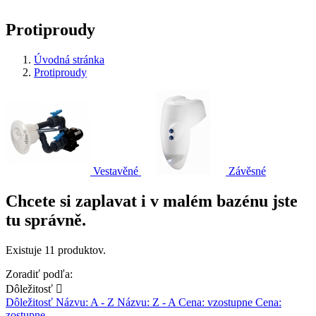
Protiproudy
Úvodná stránka
Protiproudy
Vestavěné
Závěsné
Chcete si zaplavat i v malém bazénu jste
tu správně.
Existuje 11 produktov.
Zoradiť podľa:
Dôležitosť

Dôležitosť
Názvu: A - Z
Názvu: Z - A
Cena: vzostupne
Cena:
zostupne