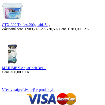
CTX-392 Triplex-200g tabl. 5kg
Základná cena
1 989,24 CZK
-30,5%
Cena
1 383,00 CZK
MARIMEX AquaChek 3v1...
Cena
400,00 CZK
Všetky najpredávanejšie produkty
