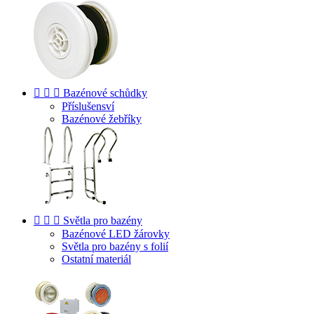



Bazénové schůdky
Příslušensví
Bazénové žebříky



Světla pro bazény
Bazénové LED žárovky
Světla pro bazény s folií
Ostatní materiál