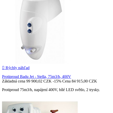

Pridať do košíka

Rýchly náhľad
Protiproud Badu Jet - Stella, 75m3/h, 400V
Základná cena
99 900,02 CZK
-15%
Cena
84 915,00 CZK
Protiproud 75m3/h, napájení 400V, bílé LED světlo, 2 trysky.