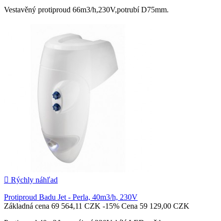
Vestavěný protiproud 66m3/h,230V,potrubí D75mm.

Pridať do košíka

Rýchly náhľad
Protiproud Badu Jet - Perla, 40m3/h, 230V
Základná cena
69 564,11 CZK
-15%
Cena
59 129,00 CZK