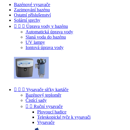
Bazénové vysavače
Zazimování bazénu
Ostatní příslušenství
Solární sprchy



Úprava vody v bazénu
Automatická úprava vody
Slaná voda do bazénu
UV lampy
Iontová úprava vody



Vysavače síťky kartáče
Bazénový teploměr
Čistící sady


Ruční vysavače
Plovoucí hadice
Teleskopické tyče k vysavači
Vysavače