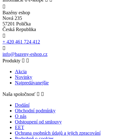

Bazény eshop
Nová 235
57201 Polička
Česká Republika

+ 420 461 724 412

info@bazeny-eshop.cz
Produkty


Akcia
Novinky
Najpredávanejšie
Naša spoločnosť


Dodání
Obchodní podmínky
O nás
Odstoupení od smlouvy
EET
Ochrana osobních údajů a jejich zpracování
Podrobně o cookies