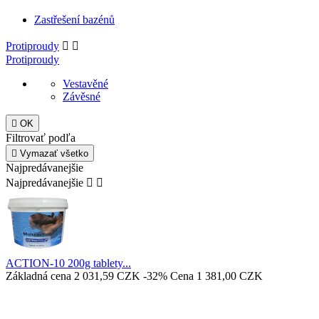
Zastřešení bazénů
Protiproudy


Protiproudy
Vestavěné
Závěsné

OK
Filtrovať podľa

Vymazať všetko
Najpredávanejšie
Najpredávanejšie


ACTION-10 200g tablety...
Základná cena
2 031,59 CZK
-32%
Cena
1 381,00 CZK