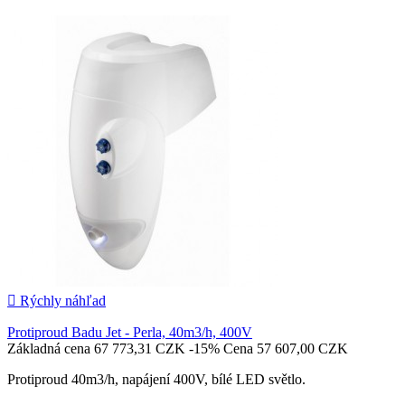

Pridať do košíka

Rýchly náhľad
Protiproud Badu Jet - Perla, 40m3/h, 400V
Základná cena
67 773,31 CZK
-15%
Cena
57 607,00 CZK
Protiproud 40m3/h, napájení 400V, bílé LED světlo.