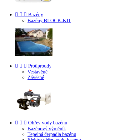



Bazény
Bazény BLOCK-KIT



Protiproudy
Vestavěné
Závěsné



Ohřev vody bazénu
Bazénový výměník
Tepelná čerpadla bazénu
Elektro ohřev vody bazénu