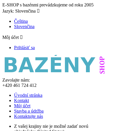
E-SHOP s bazénmi prevádzkujeme od roku 2005
Jazyk:
Slovenčina

Čeština
Slovenčina
Môj účet

Prihlásiť sa
Zavolajte nám:
+420 461 724 412
Úvodní stránka
Kontakt
Můj účet
Stavba a údržba
Kontaktujte nás
Z vašej krajiny nie je možné zadať novú