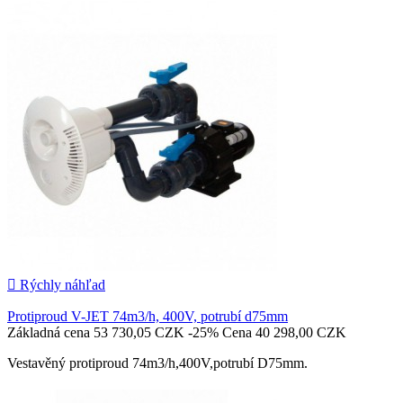

Pridať do košíka

Rýchly náhľad
Protiproud V-JET 74m3/h, 400V, potrubí d75mm
Základná cena
53 730,05 CZK
-25%
Cena
40 298,00 CZK
Vestavěný protiproud 74m3/h,400V,potrubí D75mm.