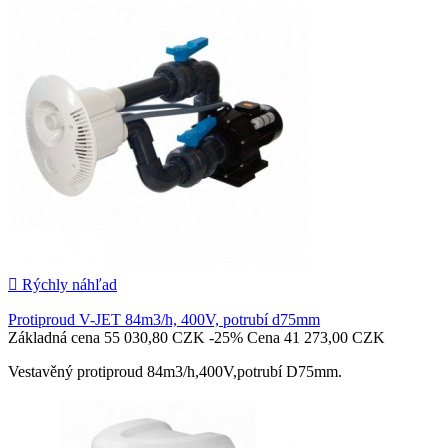

Pridať do košíka

Rýchly náhľad
Protiproud V-JET 84m3/h, 400V, potrubí d75mm
Základná cena
55 030,80 CZK
-25%
Cena
41 273,00 CZK
Vestavěný protiproud 84m3/h,400V,potrubí D75mm.