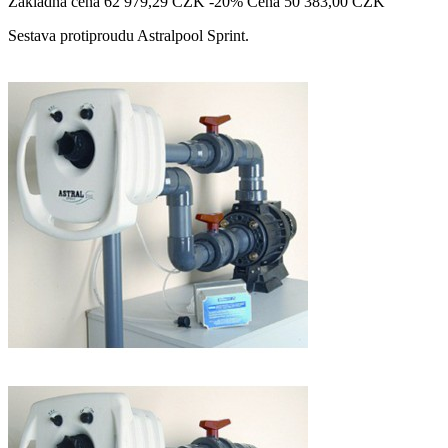
Základná cena
62 979,29 CZK
-20%
Cena
50 383,00 CZK
Sestava protiproudu Astralpool Sprint.

Pridať do košíka