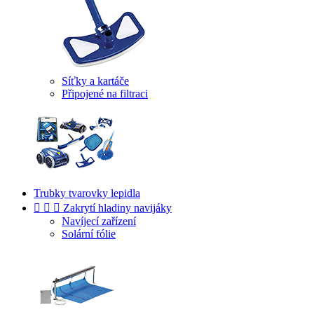
Síťky a kartáče
Připojené na filtraci
Trubky tvarovky lepidla



Zakrytí hladiny navijáky
Navíjecí zařízení
Solární fólie