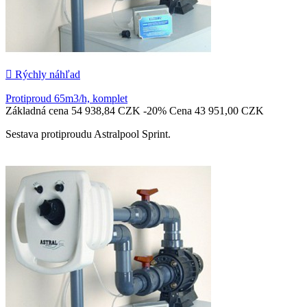

Rýchly náhľad
Protiproud 65m3/h, komplet
Základná cena
54 938,84 CZK
-20%
Cena
43 951,00 CZK
Sestava protiproudu Astralpool Sprint.

Pridať do košíka