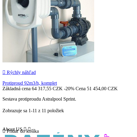

Rýchly náhľad
Protiproud 92m3/h, komplet
Základná cena
64 317,55 CZK
-20%
Cena
51 454,00 CZK
Sestava protiproudu Astralpool Sprint.
Zobrazuje sa 1-11 z 11 položiek
About US



Pridať do košíka