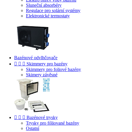
Sluneční absorbéry
Regulace pro solární systémy
Elektronické termostaty
Bazénové odvlhčovače



Skimmery pro bazény
Skimmery pro foliové bazény
Skimery závěsné



Bazénové trysky
Trysky pro fóliované bazény
Ostatní