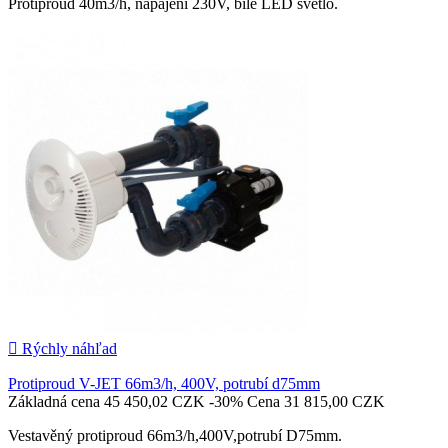
Protiproud 40m3/h, napájení 230V, bílé LED světlo.

Pridať do košíka

Rýchly náhľad
Protiproud V-JET 66m3/h, 400V, potrubí d75mm
Základná cena
45 450,02 CZK
-30%
Cena
31 815,00 CZK
Vestavěný protiproud 66m3/h,400V,potrubí D75mm.