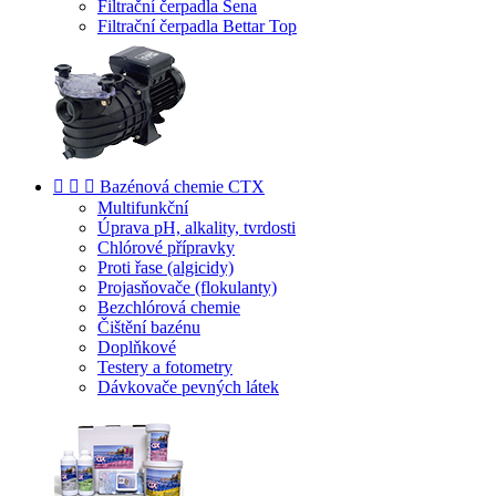
Filtrační čerpadla Sena
Filtrační čerpadla Bettar Top



Bazénová chemie CTX
Multifunkční
Úprava pH, alkality, tvrdosti
Chlórové přípravky
Proti řase (algicidy)
Projasňovače (flokulanty)
Bezchlórová chemie
Čištění bazénu
Doplňkové
Testery a fotometry
Dávkovače pevných látek