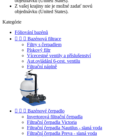
objednávku (United States).
Z vašej krajiny nie je možné zadať novú
objednávku (United States).
Kategórie
Fóliování bazénů



Bazénová filtrace
Filtry s čerpadlem
Pískový filtr
Vícecestné ventily a příslušenství
Aut.ovládání 6-cest. ventilu
Filtrační náplně



Bazénové čerpadlo
Invertorová filtrační čerpadla
Filtrační čerpadla Victoria
Filtrační čerpadla Nautilus - slaná voda
Filtrační čerpadla Preva - slaná voda