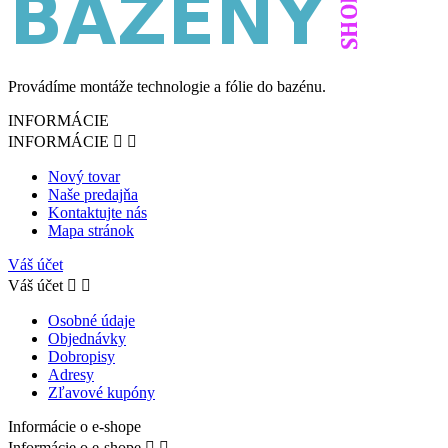
Provádíme montáže technologie a fólie do bazénu.
INFORMÁCIE
INFORMÁCIE


Nový tovar
Naše predajňa
Kontaktujte nás
Mapa stránok
Váš účet
Váš účet


Osobné údaje
Objednávky
Dobropisy
Adresy
Zľavové kupóny
Informácie o e-shope
Informácie o e-shope

