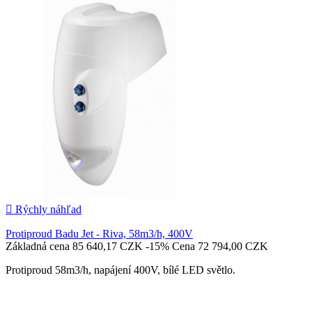

Pridať do košíka

Rýchly náhľad
Protiproud Badu Jet - Riva, 58m3/h, 400V
Základná cena
85 640,17 CZK
-15%
Cena
72 794,00 CZK
Protiproud 58m3/h, napájení 400V, bílé LED světlo.