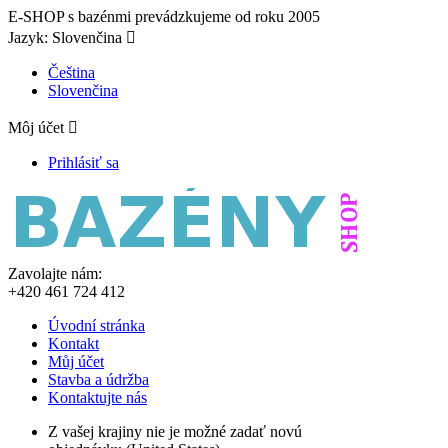
E-SHOP s bazénmi prevádzkujeme od roku 2005
Jazyk:
Slovenčina

Čeština
Slovenčina
Môj účet

Prihlásiť sa
Zavolajte nám:
+420 461 724 412
Úvodní stránka
Kontakt
Můj účet
Stavba a údržba
Kontaktujte nás
Z vašej krajiny nie je možné zadať novú