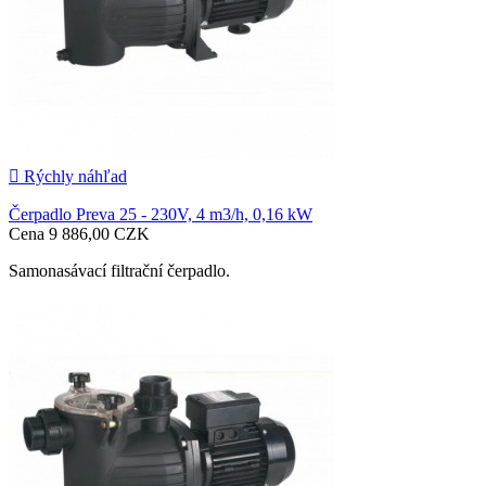

Rýchly náhľad
Čerpadlo Preva 25 - 230V, 4 m3/h, 0,16 kW
Cena
9 886,00 CZK
Samonasávací filtrační čerpadlo.

Pridať do košíka