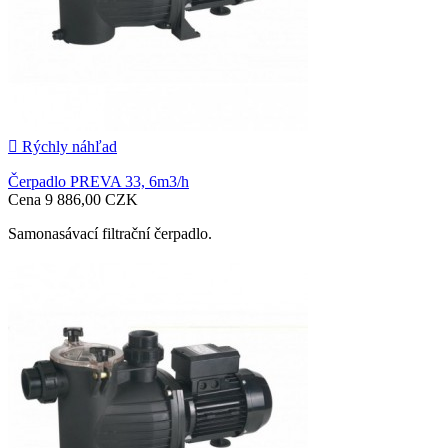

Rýchly náhľad
Čerpadlo PREVA 33, 6m3/h
Cena
9 886,00 CZK
Samonasávací filtrační čerpadlo.

Pridať do košíka