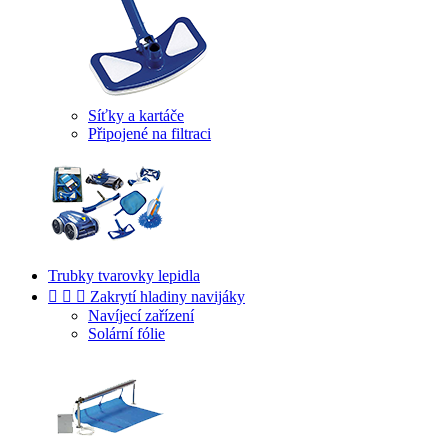
Síťky a kartáče
Připojené na filtraci
Trubky tvarovky lepidla



Zakrytí hladiny navijáky
Navíjecí zařízení
Solární fólie