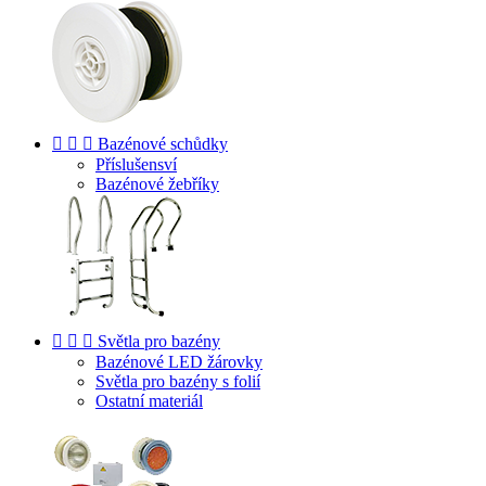



Bazénové schůdky
Příslušensví
Bazénové žebříky



Světla pro bazény
Bazénové LED žárovky
Světla pro bazény s folií
Ostatní materiál