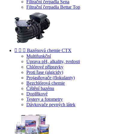
Filtrační čerpadla Sena
Filtrační čerpadla Bettar Top



Bazénová chemie CTX
Multifunkční
Úprava pH, alkality, tvrdosti
Chlórové přípravky
Proti řase (algicidy)
Projasňovače (flokulanty)
Bezchlórová chemie
Čištění bazénu
Doplňkové
Testery a fotometry
Dávkovače pevných látek