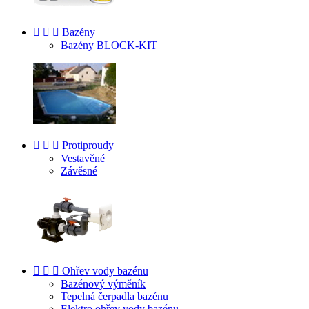



Bazény
Bazény BLOCK-KIT



Protiproudy
Vestavěné
Závěsné



Ohřev vody bazénu
Bazénový výměník
Tepelná čerpadla bazénu
Elektro ohřev vody bazénu