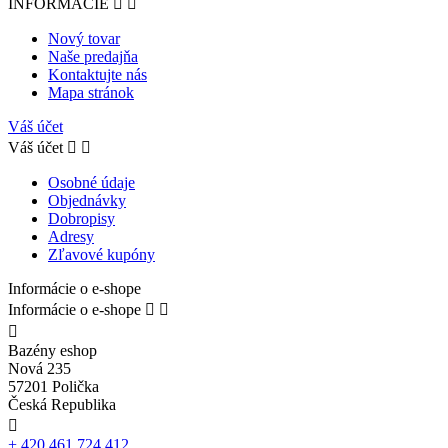
INFORMÁCIE


Nový tovar
Naše predajňa
Kontaktujte nás
Mapa stránok
Váš účet
Váš účet


Osobné údaje
Objednávky
Dobropisy
Adresy
Zľavové kupóny
Informácie o e-shope
Informácie o e-shope



Bazény eshop
Nová 235
57201 Polička
Česká Republika

+ 420 461 724 412