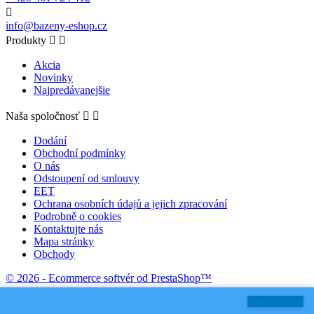

info@bazeny-eshop.cz
Produkty


Akcia
Novinky
Najpredávanejšie
Naša spoločnosť


Dodání
Obchodní podmínky
O nás
Odstoupení od smlouvy
EET
Ochrana osobních údajů a jejich zpracování
Podrobně o cookies
Kontaktujte nás
Mapa stránky
Obchody
© 2026 - Ecommerce softvér od PrestaShop™