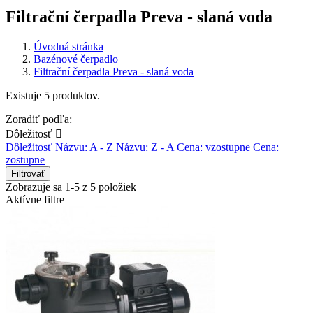
Filtrační čerpadla Preva - slaná voda
Úvodná stránka
Bazénové čerpadlo
Filtrační čerpadla Preva - slaná voda
Existuje 5 produktov.
Zoradiť podľa:
Dôležitosť

Dôležitosť
Názvu: A - Z
Názvu: Z - A
Cena: vzostupne
Cena:
zostupne
Filtrovať
Zobrazuje sa 1-5 z 5 položiek
Aktívne filtre