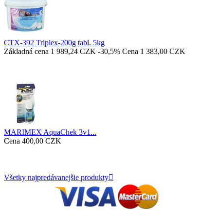
CTX-392 Triplex-200g tabl. 5kg
Základná cena
1 989,24 CZK
-30,5%
Cena
1 383,00 CZK
MARIMEX AquaChek 3v1...
Cena
400,00 CZK
Všetky najpredávanejšie produkty
