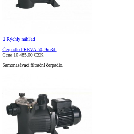

Rýchly náhľad
Čerpadlo PREVA 50, 9m3/h
Cena
10 485,00 CZK
Samonasávací filtrační čerpadlo.

Pridať do košíka