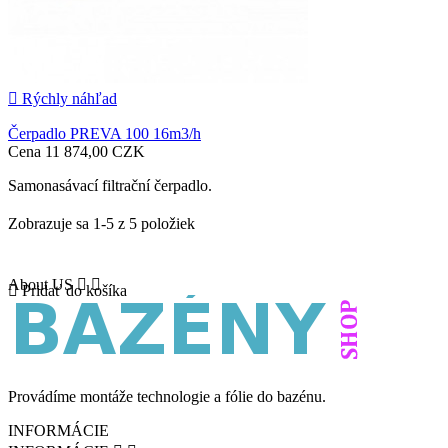

Rýchly náhľad
Čerpadlo PREVA 100 16m3/h
Cena
11 874,00 CZK
Samonasávací filtrační čerpadlo.
Zobrazuje sa 1-5 z 5 položiek
About US



Pridať do košíka
Provádíme montáže technologie a fólie do bazénu.
INFORMÁCIE