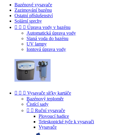
Bazénové vysavače
Zazimování bazénu
Ostatní příslušenství
Solární sprchy



Úprava vody v bazénu
Automatická úprava vody
Slaná voda do bazénu
UV lampy
Iontová úprava vody



Vysavače síťky kartáče
Bazénový teploměr
Čistící sady


Ruční vysavače
Plovoucí hadice
Teleskopické tyče k vysavači
Vysavače