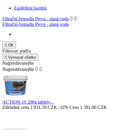
Zastřešení bazénů
Filtrační čerpadla Preva - slaná voda


Filtrační čerpadla Preva - slaná voda

OK
Filtrovať podľa

Vymazať všetko
Najpredávanejšie
Najpredávanejšie


ACTION-10 200g tablety...
Základná cena
2 031,59 CZK
-32%
Cena
1 381,00 CZK