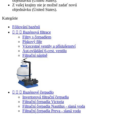
objednávku (United States).
Z vašej krajiny nie je možné zadať novú
objednávku (United States).
Kategórie
Fóliování bazénů



Bazénová filtrace
Filtry s čerpadlem
Pískový filtr
Vícecestné ventily a příslušenství
Aut.ovládání 6-cest. ventilu
Filtrační náplně



Bazénové čerpadlo
Invertorová filtrační čerpadla
Filtrační čerpadla Victoria
Filtrační čerpadla Nautilus - slaná voda
Filtrační čerpadla Preva - slaná voda