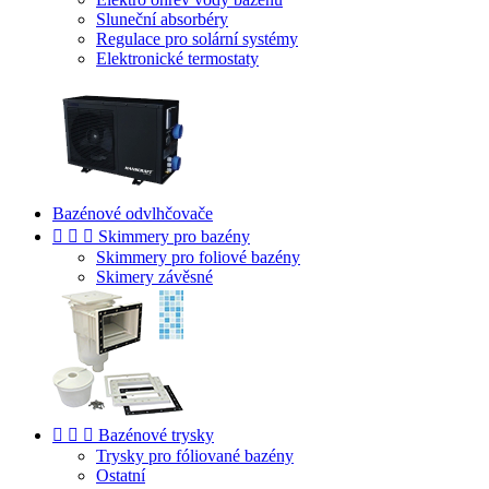
Sluneční absorbéry
Regulace pro solární systémy
Elektronické termostaty
Bazénové odvlhčovače



Skimmery pro bazény
Skimmery pro foliové bazény
Skimery závěsné



Bazénové trysky
Trysky pro fóliované bazény
Ostatní