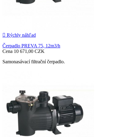

Rýchly náhľad
Čerpadlo PREVA 75, 12m3/h
Cena
10 671,00 CZK
Samonasávací filtrační čerpadlo.

Pridať do košíka